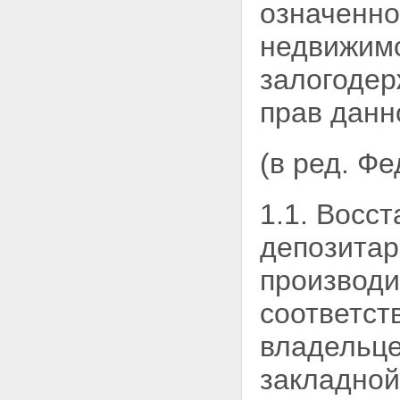
государственной регистрации
означенно
ипотеки
Статья 23. Исправление,
недвижимо
изменение и дополнение
регистрационной записи об
залогодер
ипотеке
Статья 24. Государственная
прав данн
пошлина
Статья 25. Погашение
регистрационной записи об
(в ред. Ф
ипотеке
Статья 25.1. Погашение
регистрационной записи об
1.1. Восс
ипотеке в случае ликвидации
залогодержателя, являющегося
депозитар
юридическим лицом
Статья 26. Публичный характер
производи
государственной регистрации
ипотеки
соответст
Статья 27. Обжалование
действий, связанных с
владельце
государственной регистрацией
ипотеки
Статья 28. Ответственность
закладной
органа, регистрирующего