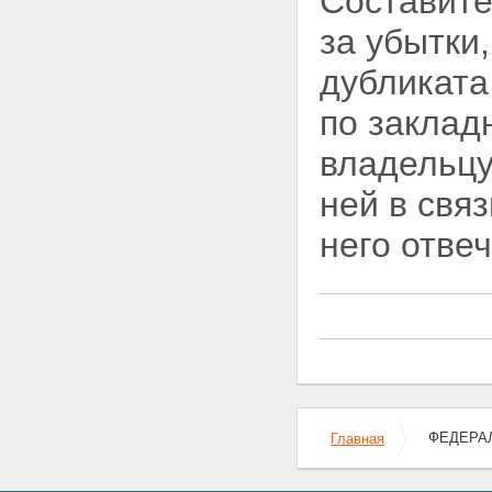
Составите
заложенного имущества
правами других лиц
за убытки
Статья 41. Последствия
принудительного изъятия
дубликата
государством заложенного
имущества
по заклад
Статья 42. Последствия
виндикации заложенного
владельцу
имущества
Глава VII. ПОСЛЕДУЮЩАЯ
ней в свя
ИПОТЕКА
Статья 43. Понятие
него отвеч
последующей ипотеки и
условия, при которых она
допускается
Статья 44. Предупреждение
залогодержателей о
предшествующей и
последующей ипотеках.
Изменение предшествующего
договора об ипотеке
Статья 45. Государственная
ФЕДЕРАЛ
Главная
регистрация последующей
ипотеки
Статья 46. Удовлетворение