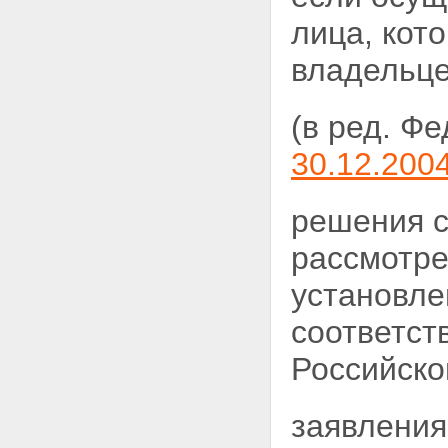
Статья 16. Регистрация
лица, кот
владельцев закладной
Статья 17. Осуществление прав
владельце
по закладной и исполнение
обеспеченного ипотекой
обязательства
(в ред. Ф
Статья 18. Восстановление
прав на утраченную закладную
30.12.200
Глава IV. ГОСУДАРСТВЕННАЯ
РЕГИСТРАЦИЯ ИПОТЕКИ
Статья 19. Основные
решения с
положения о государственной
регистрации ипотеки
рассмотре
Статья 20. Порядок
государственной регистрации
установле
ипотеки
Статья 21. Отказ в
соответст
государственной регистрации
ипотеки и отложение
государственной регистрации
Российско
ипотеки
Статья 22. Регистрационная
запись об ипотеке и
заявления
удостоверение