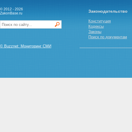
требований залогодержателей
по предшествующей и
© 2012 - 2026
Законодательство
последующей ипотекам
ZakonBase.ru
Глава VIII. УСТУПКА ПРАВ ПО
Конституция
ДОГОВОРУ ОБ ИПОТЕКЕ.
Кодексы
ПЕРЕДАЧА И ЗАЛОГ ЗАКЛАДНОЙ
Законы
Статья 47. Уступка прав по
Поиск по документам
договору об ипотеке или
обеспеченному ипотекой
© Buzznet: Мониторинг СМИ
обязательству
Статья 48. Передача прав на
закладную
Статья 49. Залог закладной
Глава IX. ОБРАЩЕНИЕ
ВЗЫСКАНИЯ НА ИМУЩЕСТВО,
ЗАЛОЖЕННОЕ ПО ДОГОВОРУ
ОБ ИПОТЕКЕ
Статья 50. Основания
обращения взыскания на
заложенное имущество
Статья 51. Судебный порядок
обращения взыскания на
заложенное имущество
Статья 52. Подсудность и
подведомственность дел об