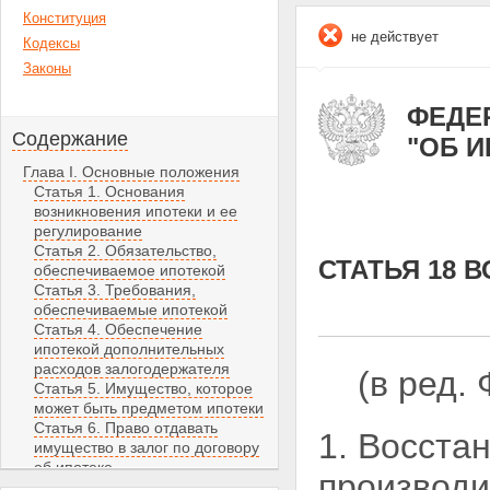
Конституция
не действует
Кодексы
Законы
ФЕДЕР
Содержание
"ОБ 
Глава I. Основные положения
Статья 1. Основания
возникновения ипотеки и ее
регулирование
Статья 2. Обязательство,
СТАТЬЯ 18 
обеспечиваемое ипотекой
Статья 3. Требования,
обеспечиваемые ипотекой
Статья 4. Обеспечение
ипотекой дополнительных
расходов залогодержателя
(в ред.
Статья 5. Имущество, которое
может быть предметом ипотеки
Статья 6. Право отдавать
1. Восста
имущество в залог по договору
об ипотеке
производ
Статья 7. Ипотека имущества,