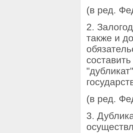
ипотеку
Глава V. ОБЕСПЕЧЕНИЕ
(в ред. Ф
СОХРАННОСТИ ИМУЩЕСТВА,
ЗАЛОЖЕННОГО ПО ДОГОВОРУ
ОБ ИПОТЕКЕ
2. Залого
Статья 29. Пользование
залогодателем заложенным
также и д
имуществом
Статья 30. Содержание и
обязатель
ремонт заложенного имущества
Статья 31. Страхование
составить
заложенного имущества и
ответственности заемщика за
"дубликат"
невозврат кредита
Статья 32. Меры по
государст
предохранению заложенного
имущества от утраты и
повреждения
(в ред. Ф
Статья 33. Защита заложенного
имущества от притязаний
третьих лиц
3. Дублик
Статья 34. Право
залогодержателя проверять
заложенное имущество
осуществл
Статья 35. Права