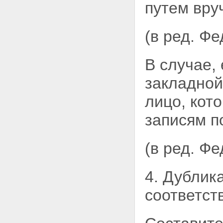
залогодержателя при
путем вру
ненадлежащем обеспечении
сохранности заложенного
имущества
(в ред. Ф
Статья 36. Последствия утраты
или повреждения заложенного
имущества
В случае,
Глава VI. ПЕРЕХОД ПРАВ НА
ИМУЩЕСТВО, ЗАЛОЖЕННОЕ
закладной
ПО ДОГОВОРУ ОБ ИПОТЕКЕ, К
ДРУГИМ ЛИЦАМ И
лицо, кот
ОБРЕМЕНЕНИЕ ЭТОГО
ИМУЩЕСТВА ПРАВАМИ ДРУГИХ
записям п
ЛИЦ
Статья 37. Отчуждение
заложенного имущества
(в ред. Ф
Статья 38. Сохранение ипотеки
при переходе прав на
заложенное имущество к
4. Дублик
другому лицу
Статья 39. Последствия
соответст
нарушения правил об
отчуждении заложенного
имущества
Статья 40. Обременение