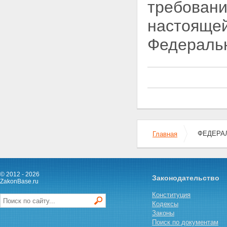
ипотеку
требован
Глава V. ОБЕСПЕЧЕНИЕ
СОХРАННОСТИ ИМУЩЕСТВА,
настоящей
ЗАЛОЖЕННОГО ПО ДОГОВОРУ
ОБ ИПОТЕКЕ
Федеральн
Статья 29. Пользование
залогодателем заложенным
имуществом
Статья 30. Содержание и
ремонт заложенного имущества
Статья 31. Страхование
заложенного имущества и
ответственности заемщика за
невозврат кредита
Статья 32. Меры по
ФЕДЕРАЛ
Главная
предохранению заложенного
имущества от утраты и
повреждения
Статья 33. Защита заложенного
© 2012 - 2026
имущества от притязаний
Законодательство
ZakonBase.ru
третьих лиц
Статья 34. Право
Конституция
залогодержателя проверять
Кодексы
заложенное имущество
Законы
Статья 35. Права
Поиск по документам