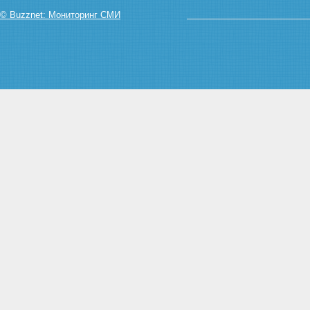
залогодержателя при
© Buzznet: Мониторинг СМИ
ненадлежащем обеспечении
сохранности заложенного
имущества
Статья 36. Последствия утраты
или повреждения заложенного
имущества
Глава VI. ПЕРЕХОД ПРАВ НА
ИМУЩЕСТВО, ЗАЛОЖЕННОЕ
ПО ДОГОВОРУ ОБ ИПОТЕКЕ, К
ДРУГИМ ЛИЦАМ И
ОБРЕМЕНЕНИЕ ЭТОГО
ИМУЩЕСТВА ПРАВАМИ ДРУГИХ
ЛИЦ
Статья 37. Отчуждение
заложенного имущества
Статья 38. Сохранение ипотеки
при переходе прав на
заложенное имущество к
другому лицу
Статья 39. Последствия
нарушения правил об
отчуждении заложенного
имущества
Статья 40. Обременение