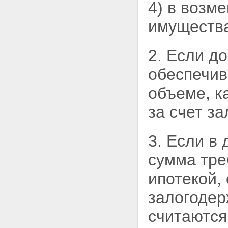
государственной регистрации
4) в возм
ипотеки
Статья 23. Исправление,
имуществ
изменение и дополнение
регистрационной записи об
ипотеке
2. Если д
Статья 24. Государственная
пошлина
обеспечив
Статья 25. Погашение
регистрационной записи об
объеме, к
ипотеке
Статья 25.1. Погашение
за счет з
регистрационной записи об
ипотеке в случае ликвидации
залогодержателя, являющегося
3. Если в
юридическим лицом
Статья 26. Публичный характер
сумма тре
государственной регистрации
ипотеки
ипотекой,
Статья 27. Обжалование
действий, связанных с
залогодер
государственной регистрацией
ипотеки
Статья 28. Ответственность
считаются
органа, регистрирующего