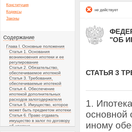
Конституция
не действует
Кодексы
Законы
ФЕДЕР
Содержание
"ОБ 
Глава I. Основные положения
Статья 1. Основания
возникновения ипотеки и ее
регулирование
Статья 2. Обязательство,
СТАТЬЯ 3 
обеспечиваемое ипотекой
Статья 3. Требования,
обеспечиваемые ипотекой
Статья 4. Обеспечение
ипотекой дополнительных
расходов залогодержателя
1. Ипотек
Статья 5. Имущество, которое
может быть предметом ипотеки
основной 
Статья 6. Право отдавать
имущество в залог по договору
иному об
об ипотеке
Статья 7. Ипотека имущества,