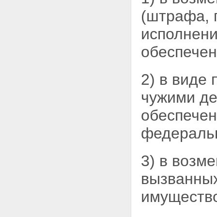
Статья 16. Регистрация
(штрафа, 
владельцев закладной
Статья 17. Осуществление прав
исполнени
по закладной и исполнение
обеспеченного ипотекой
обеспечен
обязательства
Статья 18. Восстановление
прав на утраченную закладную
2) в виде
Глава IV. ГОСУДАРСТВЕННАЯ
РЕГИСТРАЦИЯ ИПОТЕКИ
чужими
де
Статья 19. Основные
положения о государственной
обеспечен
регистрации ипотеки
Статья 20. Порядок
федераль
государственной регистрации
ипотеки
Статья 21. Отказ в
3) в возм
государственной регистрации
ипотеки и отложение
государственной регистрации
вызванных
ипотеки
Статья 22. Регистрационная
имуществ
запись об ипотеке и
удостоверение