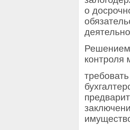
находятся здания или
о досрочн
сооружения, приобретенные
или построенные с
обязатель
использованием кредитных
средств банка или иной
деятельно
кредитной организации либо
средств целевого займа
Статья 65. Возведение
Решением 
залогодателем зданий или
сооружений на заложенном
контроля 
земельном участке
Статья 66. Ипотека земельного
участка, на котором имеются
здания или сооружения,
требовать
принадлежащие третьим лицам
Статья 67. Оценка земельного
бухгалтер
участка при его ипотеке
Статья 68. Особенности
предварит
обращения взыскания на
заложенные земельные участки
заключени
и их реализации
Глава XII. ОСОБЕННОСТИ
имуществ
ИПОТЕКИ ПРЕДПРИЯТИЯ,
ЗДАНИЯ, СООРУЖЕНИЯ И