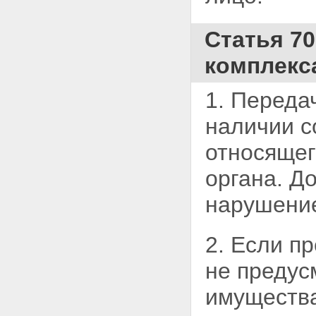
залогодержателя при
ненадлежащем обеспечении
сохранности заложенного
Статья 7
имущества
Статья 36. Последствия утраты
комплекс
или повреждения заложенного
имущества
Глава VI. ПЕРЕХОД ПРАВ НА
1. Переда
ИМУЩЕСТВО, ЗАЛОЖЕННОЕ
ПО ДОГОВОРУ ОБ ИПОТЕКЕ, К
наличии с
ДРУГИМ ЛИЦАМ И
ОБРЕМЕНЕНИЕ ЭТОГО
относящег
ИМУЩЕСТВА ПРАВАМИ ДРУГИХ
ЛИЦ
органа. Д
Статья 37. Отчуждение
заложенного имущества
нарушение
Статья 38. Сохранение ипотеки
при переходе прав на
заложенное имущество к
2. Если п
другому лицу
Статья 39. Последствия
не предус
нарушения правил об
отчуждении заложенного
имуществ
имущества
Статья 40. Обременение