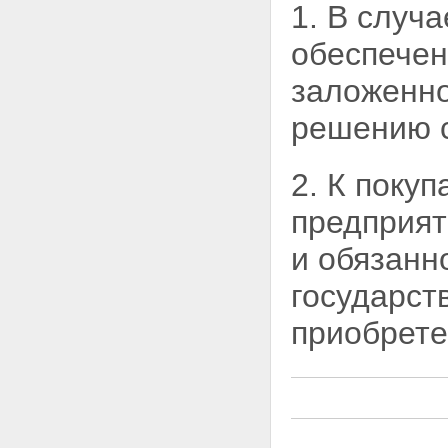
Глава XIII. ОСОБЕННОСТИ
1. В случ
ИПОТЕКИ ЖИЛЫХ ДОМОВ И
КВАРТИР
обеспечен
Статья 74. Применение правил
об ипотеке жилых домов и
заложенно
квартир
Статья 75. Ипотека квартир в
решению с
многоквартирном жилом доме
Статья 76. Ипотека строящихся
жилых домов
2. К поку
Статья 77. Ипотека жилых
домов и квартир,
предприят
приобретенных за счет кредита
банка или иной кредитной
и обязанн
организации
Статья 78. Обращение
государст
взыскания на заложенные
жилой дом или квартиру
приобрете
Глава XIV. ЗАКЛЮЧИТЕЛЬНЫЕ
ПОЛОЖЕНИЯ
Статья 79. Введение в действие
настоящего Федерального
закона