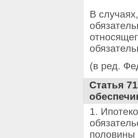
требований залогодержателей
по предшествующей и
В случаях
последующей ипотекам
Глава VIII. УСТУПКА ПРАВ ПО
обязатель
ДОГОВОРУ ОБ ИПОТЕКЕ.
ПЕРЕДАЧА И ЗАЛОГ ЗАКЛАДНОЙ
относящег
Статья 47. Уступка прав по
договору об ипотеке или
обязатель
обеспеченному ипотекой
обязательству
Статья 48. Передача прав на
(в ред. Ф
закладную
Статья 49. Залог закладной
Глава IX. ОБРАЩЕНИЕ
ВЗЫСКАНИЯ НА ИМУЩЕСТВО,
Статья 71
ЗАЛОЖЕННОЕ ПО ДОГОВОРУ
ОБ ИПОТЕКЕ
обеспечи
Статья 50. Основания
обращения взыскания на
заложенное имущество
1. Ипотек
Статья 51. Судебный порядок
обращения взыскания на
обязатель
заложенное имущество
Статья 52. Подсудность и
половины 
подведомственность дел об