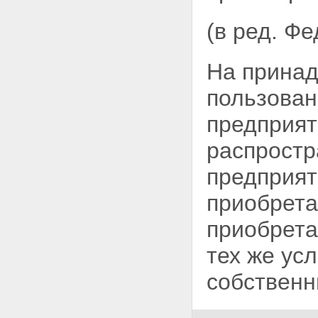
Статья 16. Регистрация
(в ред. Ф
владельцев закладной
Статья 17. Осуществление прав
по закладной и исполнение
обеспеченного ипотекой
На принад
обязательства
Статья 18. Восстановление
пользован
прав на утраченную закладную
Глава IV. ГОСУДАРСТВЕННАЯ
предприят
РЕГИСТРАЦИЯ ИПОТЕКИ
Статья 19. Основные
распростр
положения о государственной
регистрации ипотеки
предприят
Статья 20. Порядок
государственной регистрации
приобрета
ипотеки
Статья 21. Отказ в
приобрета
государственной регистрации
ипотеки и отложение
тех же ус
государственной регистрации
ипотеки
собственн
Статья 22. Регистрационная
запись об ипотеке и
удостоверение