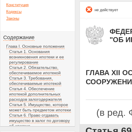
Конституция
не действует
Кодексы
Законы
ФЕДЕР
Содержание
"ОБ 
Глава I. Основные положения
Статья 1. Основания
возникновения ипотеки и ее
регулирование
Статья 2. Обязательство,
ГЛАВА XII 
обеспечиваемое ипотекой
Статья 3. Требования,
СООРУЖЕНИ
обеспечиваемые ипотекой
Статья 4. Обеспечение
ипотекой дополнительных
расходов залогодержателя
Статья 5. Имущество, которое
(в ред.
может быть предметом ипотеки
Статья 6. Право отдавать
имущество в залог по договору
об ипотеке
Статья 69
Статья 7. Ипотека имущества,