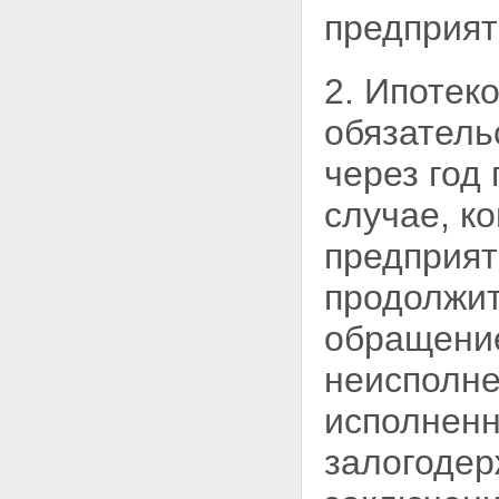
обращении взыскания на
предприят
заложенное имущество
Статья 53. Меры по защите
интересов других
2. Ипотек
залогодержателей,
отсутствующего залогодателя и
обязатель
иных лиц
Статья 54. Вопросы,
через год
разрешаемые судом при
рассмотрении дела об
случае, к
обращении взыскания на
заложенное имущество
предприят
Статья 54.1. Основания для
отказа в обращении взыскания
продолжит
на заложенное имущество
Статья 55. Обращение
обращени
взыскания на заложенное
имущество во внесудебном
неисполн
порядке
Статья 55.1. Мировое
исполненн
соглашение по обязательству,
обеспеченному ипотекой, при
залогодер
обращении взыскания на
предмет ипотеки
Глава X. РЕАЛИЗАЦИЯ