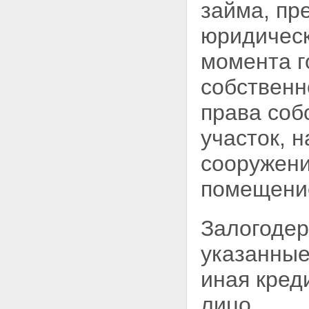
ипотеку
займа, пр
Глава V. ОБЕСПЕЧЕНИЕ
СОХРАННОСТИ ИМУЩЕСТВА,
юридическ
ЗАЛОЖЕННОГО ПО ДОГОВОРУ
ОБ ИПОТЕКЕ
момента г
Статья 29. Пользование
залогодателем заложенным
собственн
имуществом
Статья 30. Содержание и
права соб
ремонт заложенного имущества
Статья 31. Страхование
участок, 
заложенного имущества и
ответственности заемщика за
сооружени
невозврат кредита
Статья 32. Меры по
помещени
предохранению заложенного
имущества от утраты и
повреждения
Залогодер
Статья 33. Защита заложенного
имущества от притязаний
указанные
третьих лиц
Статья 34. Право
иная кред
залогодержателя проверять
заложенное имущество
лицо.
Статья 35. Права