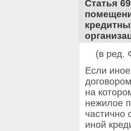
государственной регистрации
Статья 69
ипотеки
Статья 23. Исправление,
помещени
изменение и дополнение
регистрационной записи об
кредитны
ипотеке
Статья 24. Государственная
организа
пошлина
Статья 25. Погашение
регистрационной записи об
(в ред.
ипотеке
Статья 25.1. Погашение
регистрационной записи об
Если иное
ипотеке в случае ликвидации
залогодержателя, являющегося
договором
юридическим лицом
Статья 26. Публичный характер
на которо
государственной регистрации
ипотеки
нежилое 
Статья 27. Обжалование
действий, связанных с
государственной регистрацией
частично 
ипотеки
Статья 28. Ответственность
иной кред
органа, регистрирующего