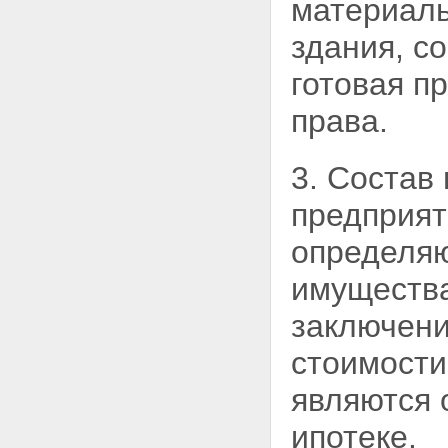
материаль
заложенного имущества
правами других лиц
здания, с
Статья 41. Последствия
принудительного изъятия
готовая п
государством заложенного
имущества
права.
Статья 42. Последствия
виндикации заложенного
имущества
3. Состав
Глава VII. ПОСЛЕДУЮЩАЯ
ИПОТЕКА
Статья 43. Понятие
предприят
последующей ипотеки и
условия, при которых она
определяю
допускается
Статья 44. Предупреждение
имущества
залогодержателей о
предшествующей и
заключени
последующей ипотеках.
Изменение предшествующего
стоимост
договора об ипотеке
Статья 45. Государственная
являются 
регистрация последующей
ипотеки
ипотеке.
Статья 46. Удовлетворение