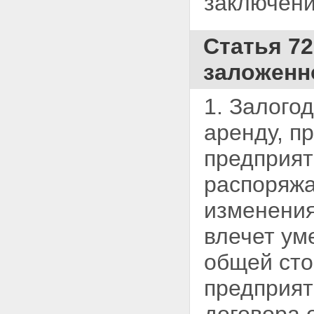
заключени
ЗАЛОЖЕННОГО ИМУЩЕСТВА,
НА КОТОРОЕ ОБРАЩЕНО
ВЗЫСКАНИЕ
Статья 72
Статья 56. Реализация
заложенного имущества
заложенн
Статья 57. Порядок проведения
публичных торгов в ходе
исполнительного производства
1. Залого
Статья 58. Объявление
публичных торгов
аренду, п
несостоявшимися
Статья 59. Реализация
предприят
заложенного имущества по
соглашению сторон
распоряж
Статья 60. Прекращение
обращения взыскания на
изменения
заложенное имущество и его
реализации
влечет ум
Статья 61. Распределение
суммы, вырученной от
общей сто
реализации заложенного
имущества
предприят
Глава XI. ОСОБЕННОСТИ
ИПОТЕКИ ЗЕМЕЛЬНЫХ
УЧАСТКОВ