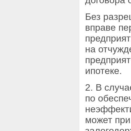
договора 
Статья 62. Земельные участки,
которые могут быть предметом
Без разре
ипотеки
Статья 62.1. Ипотека
вправе пе
земельных участков,
находящихся в муниципальной
предприят
собственности, и земельных
участков, государственная
на отчужд
собственность на которые не
разграничена
Статья 63. Земельные участки,
предприят
не подлежащие ипотеке
Статья 64. Ипотека земельного
ипотеке.
участка, на котором имеются
здания или сооружения,
принадлежащие залогодателю
2. В случ
Статья 64.1. Ипотека
земельного участка,
по обеспе
приобретенного с
использованием кредитных
неэффекти
средств банка или иной
кредитной организации либо
может пр
средств целевого займа
Статья 64.2. Ипотека
залогодер
земельного участка, на котором