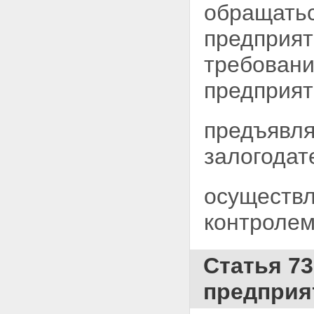
НЕЖИЛОГО ПОМЕЩЕНИЯ
обращатьс
Статья 69. Ипотека
предприятий, зданий или
предприят
сооружений с земельным
участком, на котором они
требовани
находятся
Статья 69.1. Ипотека зданий,
предприят
сооружений и нежилых
помещений, приобретенных с
использованием кредитных
предъявля
средств банка или иной
кредитной организации либо
залогодат
средств целевого займа
Статья 70. Ипотека
предприятия как
осуществл
имущественного комплекса
Статья 71. Обязательства,
которые могут обеспечиваться
контролем
ипотекой предприятия
Статья 72. Права залогодателя
в отношении заложенного
Статья 7
предприятия
Статья 73. Обращение
предприя
взыскания на заложенное
предприятие