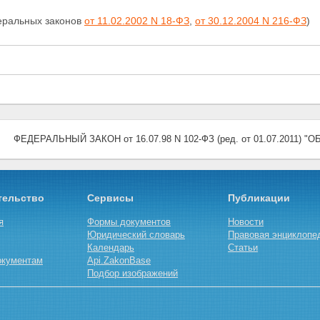
деральных законов
от 11.02.2002 N 18-ФЗ
,
от 30.12.2004 N 216-ФЗ
)
ФЕДЕРАЛЬНЫЙ ЗАКОН от 16.07.98 N 102-ФЗ (ред. от 01.07.2011)
тельство
Сервисы
Публикации
я
Формы документов
Новости
Юридический словарь
Правовая энциклопе
Календарь
Статьи
окументам
Api.ZakonBase
Подбор изображений