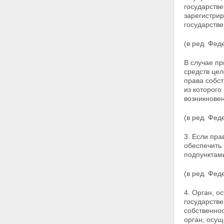
государстве
Статья 16. Регистрация
зарегистри
владельцев закладной
государств
Статья 17. Осуществление прав
по закладной и исполнение
(в ред. Фе
обеспеченного ипотекой
обязательства
Статья 18. Восстановление
В случае п
прав на утраченную закладную
средств це
Глава IV. ГОСУДАРСТВЕННАЯ
права собст
РЕГИСТРАЦИЯ ИПОТЕКИ
из которого
Статья 19. Основные
возникновен
положения о государственной
регистрации ипотеки
(в ред. Фед
Статья 20. Порядок
государственной регистрации
3. Если пра
ипотеки
обеспечить 
Статья 21. Отказ в
подпунктами
государственной регистрации
ипотеки и отложение
(в ред. Фе
государственной регистрации
ипотеки
4. Орган, 
Статья 22. Регистрационная
государств
запись об ипотеке и
собственно
удостоверение
орган, осущ