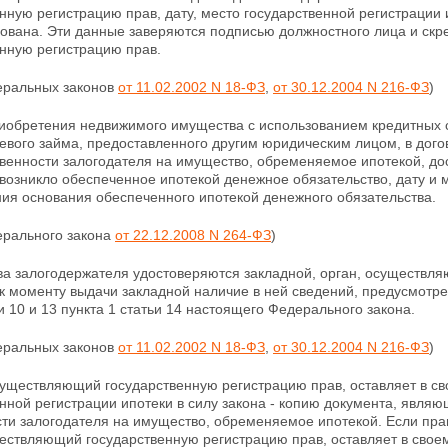
нную регистрацию прав, дату, место государственной регистрации 
рована. Эти
данные заверяются подписью должностного лица и скр
енную регистрацию прав.
деральных законов
от 11.02.2002 N 18-ФЗ
,
от 30.12.2004 N 216-ФЗ
)
риобретения недвижимого имущества с использованием кредитных с
левого займа, предоставленного другим юридическим лицом, в до
венности залогодателя на имущество, обременяемое ипотекой, дос
 возникло обеспеченное ипотекой денежное обязательство, дату и 
ия основания обеспеченного ипотекой денежного обязательства.
ерального закона
от 22.12.2008 N 264-ФЗ
)
ва залогодержателя удостоверяются закладной, орган, осуществл
к моменту выдачи закладной наличие в ней сведений, предусмотре
 10 и 13 пункта 1 статьи 14 настоящего Федерального закона.
деральных законов
от 11.02.2002 N 18-ФЗ
,
от 30.12.2004 N 216-ФЗ
)
осуществляющий государственную регистрацию прав, оставляет в с
енной регистрации
ипотеки в силу закона - копию документа, явля
сти залогодателя на имущество, обременяемое ипотекой. Если пра
ествляющий государственную регистрацию прав, оставляет в свое