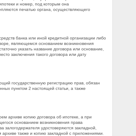
ипотеки и номер, под которым она
епляются печатью органа, осуществляющего
редств банка или иной кредитной организации либо
говоре, являющемся
основанием возникновения
таточно указать название договора или основание,
место заключения такого договора или дату
яющий государственную регистрацию прав, обязан
нных пунктом 2 настоящей статьи, а также
воем архиве копию
договора об ипотеке, а при
ющегося основанием возникновения права
ва залогодержателя удостоверяются закладной,
м архиве также и копию закладной с приложениями.