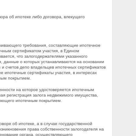
вора об ипотеке либо договора, влекущего
печивающего требования, составляющие ипотечное
течным сертификатом участия, в Едином
ывается, что залогодержателями указанного
, данные о которых устанавливаются на основании
я и счетов депо владельцев ипотечных сертификатов
е ипотечные сертификаты участия, в интересах
ным покрытием.
венности на которое
удостоверяется ипотечным
ная регистрация залога недвижимого имущества,
ляющего ипотечным покрытием.
оворе об ипотеке, а в случае государственной
озникновения права собственности залогодателя на
енование органа, осуществляющего