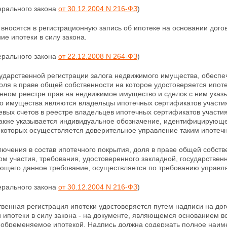
ерального закона
от 30.12.2004 N 216-ФЗ
)
вносятся в регистрационную запись об ипотеке на основании дого
ие ипотеки в силу закона.
ерального закона
от 22.12.2008 N 264-ФЗ
)
осударственной регистрации залога недвижимого имущества, обес
оля в праве общей собственности на которое удостоверяется ипо
енном реестре прав на недвижимое имущество и
сделок с ним указ
о имущества являются владельцы ипотечных сертификатов участия
вых счетов в реестре владельцев ипотечных сертификатов участи
 также указывается индивидуальное обозначение, идентифицирующе
 которых осуществляется доверительное управление таким ипотеч
лючения в состав ипотечного покрытия, доля в праве общей собст
м участия, требования, удостоверенного закладной, государствен
ющего данное требование, осуществляется по требованию управ
ерального закона
от 30.12.2004 N 216-ФЗ
)
твенная регистрация ипотеки удостоверяется путем
надписи на дог
 ипотеки в силу закона - на документе, являющемся основанием в
 обременяемое ипотекой. Надпись должна содержать полное наим