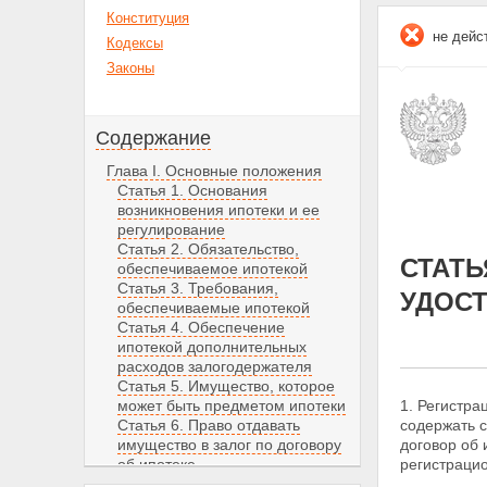
Конституция
не дейс
Кодексы
Законы
Содержание
Глава I. Основные положения
Статья 1. Основания
возникновения ипотеки и ее
регулирование
Статья 2. Обязательство,
СТАТЬ
обеспечиваемое ипотекой
Статья 3. Требования,
УДОСТ
обеспечиваемые ипотекой
Статья 4. Обеспечение
ипотекой дополнительных
расходов залогодержателя
Статья 5. Имущество, которое
может быть предметом ипотеки
1. Регистра
Статья 6. Право отдавать
содержать 
имущество в залог по договору
договор об 
об ипотеке
регистрацио
Статья 7. Ипотека имущества,