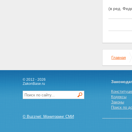
государственной регистрации
ипотеки
(в ред. Фе
Статья 23. Исправление,
изменение и дополнение
регистрационной записи об
ипотеке
Статья 24. Государственная
пошлина
Статья 25. Погашение
регистрационной записи об
ипотеке
Главная
Статья 25.1. Погашение
регистрационной записи об
ипотеке в случае ликвидации
залогодержателя, являющегося
© 2012 - 2026
юридическим лицом
Законода
ZakonBase.ru
Статья 26. Публичный характер
государственной регистрации
Конституци
ипотеки
Кодексы
Статья 27. Обжалование
Законы
действий, связанных с
Поиск по д
государственной регистрацией
© Buzznet: Мониторинг СМИ
ипотеки
Статья 28. Ответственность
органа, регистрирующего