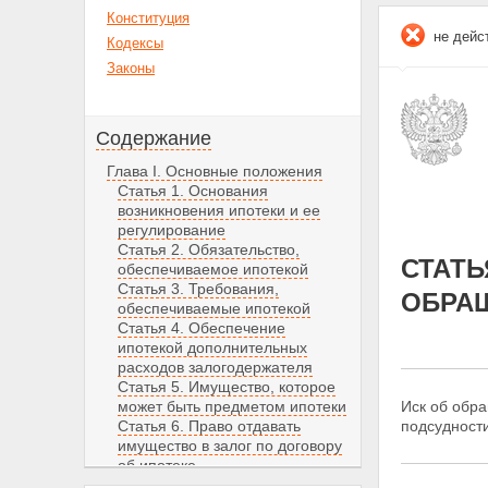
Конституция
не дейс
Кодексы
Законы
Содержание
Глава I. Основные положения
Статья 1. Основания
возникновения ипотеки и ее
регулирование
Статья 2. Обязательство,
СТАТЬ
обеспечиваемое ипотекой
Статья 3. Требования,
ОБРА
обеспечиваемые ипотекой
Статья 4. Обеспечение
ипотекой дополнительных
расходов залогодержателя
Статья 5. Имущество, которое
может быть предметом ипотеки
Иск об обра
Статья 6. Право отдавать
подсудност
имущество в залог по договору
об ипотеке
Статья 7. Ипотека имущества,