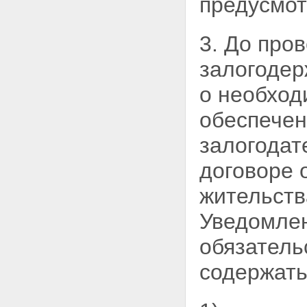
предусмо
3. До про
залогодер
о необход
обеспечен
залогодат
договоре 
жительств
Уведомлен
обязатель
содержать