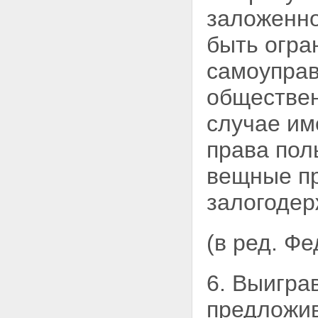
ЗАЛОЖЕННОГО ИМУЩЕСТВА,
заложенно
НА КОТОРОЕ ОБРАЩЕНО
ВЗЫСКАНИЕ
быть огра
Статья 56. Реализация
заложенного имущества
самоуправ
Статья 57. Порядок проведения
публичных торгов в ходе
обществен
исполнительного производства
Статья 58. Объявление
случае и
публичных торгов
несостоявшимися
права пол
Статья 59. Реализация
заложенного имущества по
вещные пр
соглашению сторон
Статья 60. Прекращение
залогодер
обращения взыскания на
заложенное имущество и его
реализации
(в ред. Ф
Статья 61. Распределение
суммы, вырученной от
реализации заложенного
6. Выигра
имущества
Глава XI. ОСОБЕННОСТИ
предложив
ИПОТЕКИ ЗЕМЕЛЬНЫХ
УЧАСТКОВ