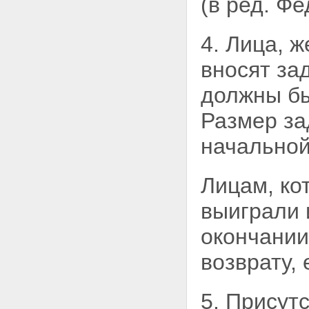
(в ред. Ф
обращении взыскания на
заложенное имущество
Статья 53. Меры по защите
4. Лица, 
интересов других
залогодержателей,
вносят за
отсутствующего залогодателя и
иных лиц
должны бы
Статья 54. Вопросы,
разрешаемые судом при
Размер за
рассмотрении дела об
обращении взыскания на
начальной
заложенное имущество
Статья 54.1. Основания для
отказа в обращении взыскания
Лицам, ко
на заложенное имущество
Статья 55. Обращение
выиграли 
взыскания на заложенное
имущество во внесудебном
окончании
порядке
Статья 55.1. Мировое
возврату,
соглашение по обязательству,
обеспеченному ипотекой, при
обращении взыскания на
предмет ипотеки
5. Присут
Глава X. РЕАЛИЗАЦИЯ