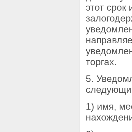
этот срок
залогодер
уведомлен
направляе
уведомлен
торгах.
5. Уведом
следующие
1) имя, м
нахождени