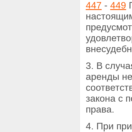
ипотеку
447
-
449
Г
Глава V. ОБЕСПЕЧЕНИЕ
СОХРАННОСТИ ИМУЩЕСТВА,
настоящим
ЗАЛОЖЕННОГО ПО ДОГОВОРУ
ОБ ИПОТЕКЕ
предусмот
Статья 29. Пользование
залогодателем заложенным
удовлетво
имуществом
Статья 30. Содержание и
внесудебн
ремонт заложенного имущества
Статья 31. Страхование
заложенного имущества и
3. В случ
ответственности заемщика за
невозврат кредита
аренды не
Статья 32. Меры по
предохранению заложенного
соответст
имущества от утраты и
повреждения
закона с 
Статья 33. Защита заложенного
имущества от притязаний
права.
третьих лиц
Статья 34. Право
залогодержателя проверять
заложенное имущество
4. При пр
Статья 35. Права