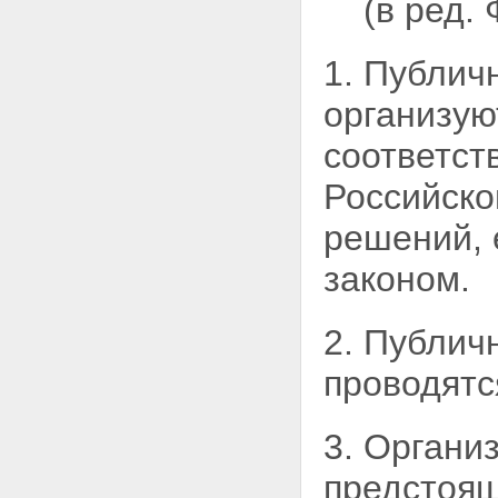
(в ред.
заложенного имущества
правами других лиц
Статья 41. Последствия
1. Публич
принудительного изъятия
государством заложенного
организую
имущества
Статья 42. Последствия
соответст
виндикации заложенного
имущества
Российско
Глава VII. ПОСЛЕДУЮЩАЯ
ИПОТЕКА
решений, 
Статья 43. Понятие
последующей ипотеки и
условия, при которых она
законом.
допускается
Статья 44. Предупреждение
залогодержателей о
2. Публич
предшествующей и
последующей ипотеках.
проводят
Изменение предшествующего
договора об ипотеке
Статья 45. Государственная
3. Органи
регистрация последующей
ипотеки
предстоящ
Статья 46. Удовлетворение