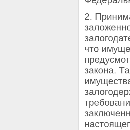
Федеральн
Статья 16. Регистрация
владельцев закладной
2. Приним
Статья 17. Осуществление прав
по закладной и исполнение
заложенн
обеспеченного ипотекой
обязательства
залогодат
Статья 18. Восстановление
прав на утраченную закладную
что имуще
Глава IV. ГОСУДАРСТВЕННАЯ
РЕГИСТРАЦИЯ ИПОТЕКИ
предусмо
Статья 19. Основные
положения о государственной
закона. Т
регистрации ипотеки
Статья 20. Порядок
государственной регистрации
имущества
ипотеки
Статья 21. Отказ в
залогодер
государственной регистрации
ипотеки и отложение
требовани
государственной регистрации
ипотеки
заключенн
Статья 22. Регистрационная
запись об ипотеке и
настоящег
удостоверение