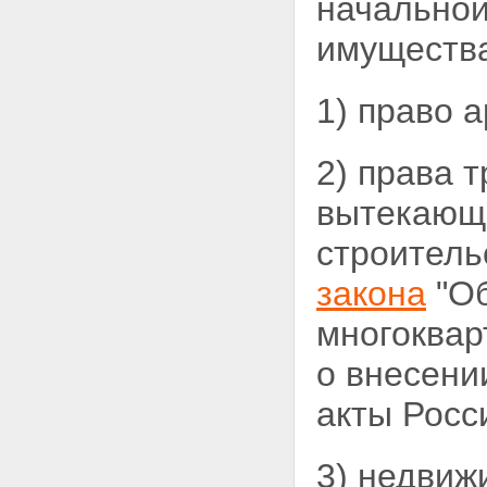
начальной
имущества
1) право 
2) права 
вытекающи
строитель
закона
"Об
многоквар
о внесени
акты Росс
3) недвиж