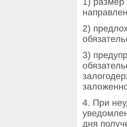
1) размер
направлен
2) предло
обязатель
3) предуп
обязатель
залогодер
заложенно
4. При не
уведомлен
дня получ