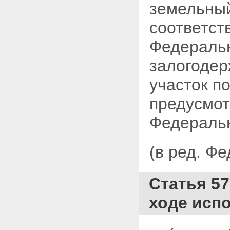
залогодержателя при
земельный
ненадлежащем обеспечении
сохранности заложенного
соответст
имущества
Статья 36. Последствия утраты
Федеральн
или повреждения заложенного
имущества
залогодер
Глава VI. ПЕРЕХОД ПРАВ НА
ИМУЩЕСТВО, ЗАЛОЖЕННОЕ
участок п
ПО ДОГОВОРУ ОБ ИПОТЕКЕ, К
ДРУГИМ ЛИЦАМ И
предусмот
ОБРЕМЕНЕНИЕ ЭТОГО
ИМУЩЕСТВА ПРАВАМИ ДРУГИХ
Федеральн
ЛИЦ
Статья 37. Отчуждение
заложенного имущества
(в ред. Ф
Статья 38. Сохранение ипотеки
при переходе прав на
заложенное имущество к
другому лицу
Статья 5
Статья 39. Последствия
нарушения правил об
ходе исп
отчуждении заложенного
имущества
Статья 40. Обременение