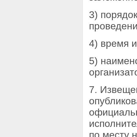
3) порядо
проведени
4) время 
5) наимен
организат
7. Извеще
опубликов
официаль
исполните
по месту 