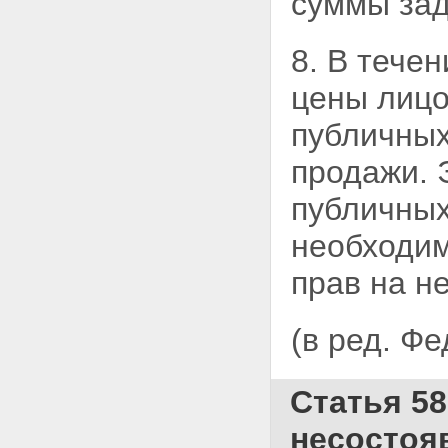
суммы зад
находятся здания или
сооружения, приобретенные
8. В тече
или построенные с
использованием кредитных
цены лиц
средств банка или иной
кредитной организации либо
средств целевого займа
публичных
Статья 65. Возведение
залогодателем зданий или
продажи. 
сооружений на заложенном
земельном участке
публичных
Статья 66. Ипотека земельного
участка, на котором имеются
необходим
здания или сооружения,
принадлежащие третьим лицам
прав на 
Статья 67. Оценка земельного
участка при его ипотеке
Статья 68. Особенности
(в ред. Ф
обращения взыскания на
заложенные земельные участки
и их реализации
Статья 5
Глава XII. ОСОБЕННОСТИ
ИПОТЕКИ ПРЕДПРИЯТИЯ,
несостоя
ЗДАНИЯ, СООРУЖЕНИЯ И