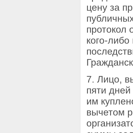
Статья 62. Земельные участки,
цену за п
которые могут быть предметом
ипотеки
публичных
Статья 62.1. Ипотека
земельных участков,
протокол 
находящихся в муниципальной
собственности, и земельных
кого-либо
участков, государственная
собственность на которые не
последств
разграничена
Статья 63. Земельные участки,
Гражданск
не подлежащие ипотеке
Статья 64. Ипотека земельного
участка, на котором имеются
7. Лицо, 
здания или сооружения,
принадлежащие залогодателю
пяти дней
Статья 64.1. Ипотека
земельного участка,
им куплен
приобретенного с
использованием кредитных
вычетом р
средств банка или иной
кредитной организации либо
организат
средств целевого займа
Статья 64.2. Ипотека
земельного участка, на котором