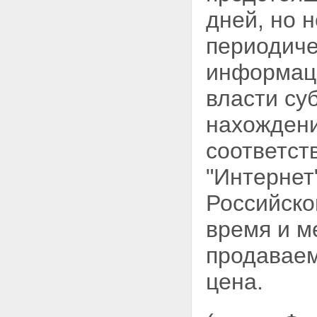
требований залогодержателей
дней, но 
по предшествующей и
последующей ипотекам
периодич
Глава VIII. УСТУПКА ПРАВ ПО
ДОГОВОРУ ОБ ИПОТЕКЕ.
информац
ПЕРЕДАЧА И ЗАЛОГ ЗАКЛАДНОЙ
Статья 47. Уступка прав по
власти су
договору об ипотеке или
обеспеченному ипотекой
нахождени
обязательству
Статья 48. Передача прав на
соответст
закладную
Статья 49. Залог закладной
"Интернет
Глава IX. ОБРАЩЕНИЕ
ВЗЫСКАНИЯ НА ИМУЩЕСТВО,
Российско
ЗАЛОЖЕННОЕ ПО ДОГОВОРУ
ОБ ИПОТЕКЕ
время и м
Статья 50. Основания
обращения взыскания на
заложенное имущество
продаваем
Статья 51. Судебный порядок
обращения взыскания на
цена.
заложенное имущество
Статья 52. Подсудность и
подведомственность дел об