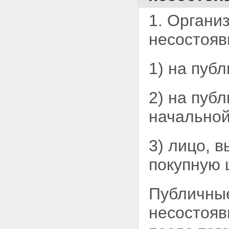
НЕЖИЛОГО ПОМЕЩЕНИЯ
Статья 69. Ипотека
1. Органи
предприятий, зданий или
сооружений с земельным
несостояв
участком, на котором они
находятся
Статья 69.1. Ипотека зданий,
1) на пуб
сооружений и нежилых
помещений, приобретенных с
использованием кредитных
средств банка или иной
2) на пуб
кредитной организации либо
средств целевого займа
начальной
Статья 70. Ипотека
предприятия как
имущественного комплекса
3) лицо, 
Статья 71. Обязательства,
которые могут обеспечиваться
покупную 
ипотекой предприятия
Статья 72. Права залогодателя
в отношении заложенного
Публичные
предприятия
Статья 73. Обращение
несостоя
взыскания на заложенное
предприятие