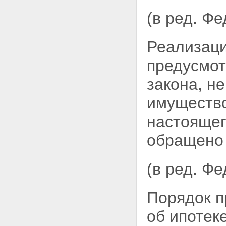
государственной регистрации
ипотеки
(в ред. Ф
Статья 23. Исправление,
изменение и дополнение
регистрационной записи об
Реализаци
ипотеке
Статья 24. Государственная
предусмо
пошлина
Статья 25. Погашение
закона, не
регистрационной записи об
ипотеке
имущество
Статья 25.1. Погашение
регистрационной записи об
настоящег
ипотеке в случае ликвидации
залогодержателя, являющегося
обращено 
юридическим лицом
Статья 26. Публичный характер
государственной регистрации
ипотеки
(в ред. Ф
Статья 27. Обжалование
действий, связанных с
государственной регистрацией
Порядок п
ипотеки
Статья 28. Ответственность
об ипотек
органа, регистрирующего