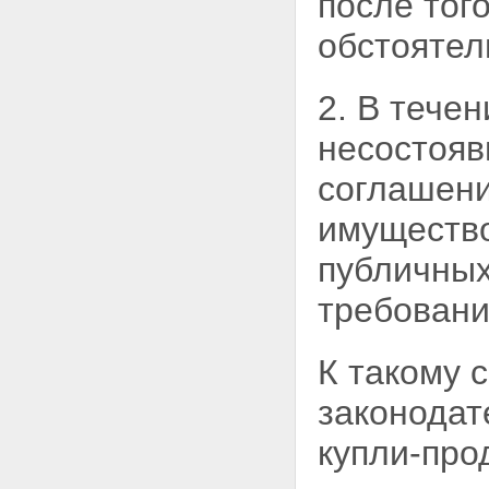
после тог
Глава XIII. ОСОБЕННОСТИ
ИПОТЕКИ ЖИЛЫХ ДОМОВ И
обстоятел
КВАРТИР
Статья 74. Применение правил
об ипотеке жилых домов и
2. В тече
квартир
Статья 75. Ипотека квартир в
несостояв
многоквартирном жилом доме
Статья 76. Ипотека строящихся
соглашен
жилых домов
Статья 77. Ипотека жилых
имущество
домов и квартир,
приобретенных за счет кредита
банка или иной кредитной
публичных
организации
Статья 78. Обращение
требовани
взыскания на заложенные
жилой дом или квартиру
Глава XIV. ЗАКЛЮЧИТЕЛЬНЫЕ
К такому 
ПОЛОЖЕНИЯ
Статья 79. Введение в действие
законодат
настоящего Федерального
закона
купли-про