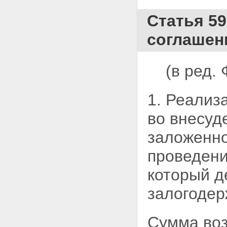
Статья 5
соглашен
(в ред.
1. Реализ
во внесуд
заложенно
проведени
который д
залогодер
Сумма воз