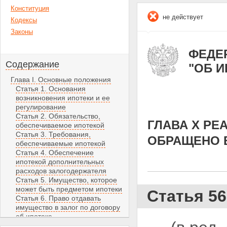
Конституция
не действует
Кодексы
Законы
ФЕДЕР
Содержание
"ОБ 
Глава I. Основные положения
Статья 1. Основания
возникновения ипотеки и ее
регулирование
Статья 2. Обязательство,
ГЛАВА X Р
обеспечиваемое ипотекой
Статья 3. Требования,
ОБРАЩЕНО 
обеспечиваемые ипотекой
Статья 4. Обеспечение
ипотекой дополнительных
расходов залогодержателя
Статья 5. Имущество, которое
может быть предметом ипотеки
Статья 5
Статья 6. Право отдавать
имущество в залог по договору
об ипотеке
Статья 7. Ипотека имущества,