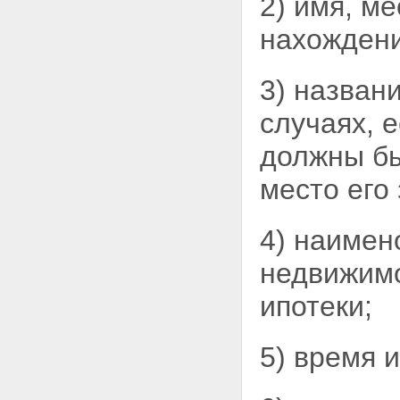
2) имя, м
нахождени
3) назван
случаях, 
должны бы
место его
4) наимен
недвижимо
ипотеки;
5) время 