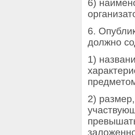
6) наимен
организат
6. Опубли
должно со
1) назван
характери
предметом
2) размер
участвующ
превышать
заложенно