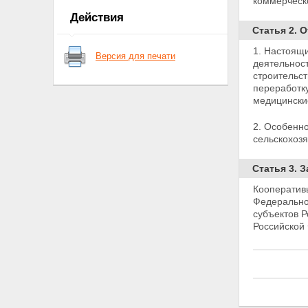
коммерческ
Статья 7. Членство в
Действия
кооперативе
Статья 2.
Статья 8. Основные права и
обязанности члена кооператива
1. Настоящ
Версия для печати
Глава IV. Имущество
деятельнос
кооператива
строительс
Статья 9. Имущество
переработку
кооператива
медицински
Статья 10. Паевой фонд
кооператива
2. Особенн
Статья 11. Фонды кооператива
сельскохоз
Статья 12. Распределение
прибыли кооператива
Статья 3. 
Статья 13. Ответственность
кооператива и его членов по
Кооператив
обязательствам кооператива
Федерально
Глава V. Управление в
субъектов Р
кооперативе
Российской
Статья 14. Органы управления
кооперативом
Статья 15. Общее собрание
членов кооператива
Статья 16. Наблюдательный
совет кооператива
Статья 17. Исполнительные