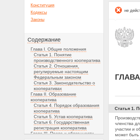
Конституция
не дейс
Кодексы
Законы
Содержание
Глава I. Общие положения
Статья 1. Понятие
производственного кооператива
Статья 2. Отношения,
регулируемые настоящим
ГЛАВА
Федеральным законом
Статья 3. Законодательство о
кооперативах
Глава II. Образование
кооператива
Статья 4. Порядок образования
Статья 1. 
кооператива
Статья 5. Устав кооператива
Производст
Статья 6. Государственная
членства дл
регистрация кооператива
участии и 
Глава III. Права и обязанности
может быть
члена кооператива