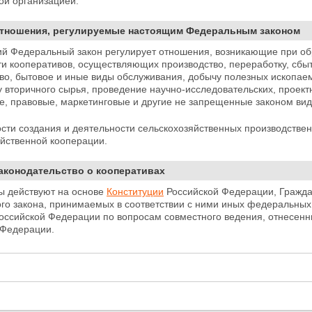
ой организацией.
 Отношения, регулируемые настоящим Федеральным законом
ий Федеральный закон регулирует отношения,
возникающие при об
ти кооперативов, осуществляющих производство, переработку, сбы
тво, бытовое и иные виды обслуживания, добычу полезных
ископаем
 вторичного сырья, проведение научно-исследовательских, проект
е,
правовые, маркетинговые и другие не запрещенные законом виды
ости создания и деятельности сельскохозяйственных производстве
яйственной кооперации.
Законодательство о кооперативах
ы действуют на основе
Конституции
Российской Федерации, Гражд
го закона, принимаемых в соответствии с ними иных
федеральных 
оссийской Федерации по вопросам совместного ведения, отнесенны
 Федерации.