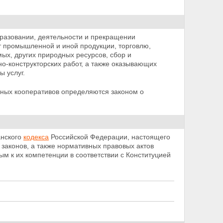
разовании, деятельности и прекращении
т промышленной и иной продукции, торговлю,
ых, других природных ресурсов, сбор и
но-конструкторских работ, а также оказывающих
 услуг.
нных кооперативов определяются законом о
анского
кодекса
Российской Федерации, настоящего
законов, а также нормативных правовых актов
м к их компетенции в соответствии с Конституцией