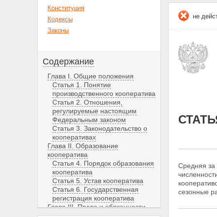
Конституция
не дейс
Кодексы
Законы
Содержание
Глава I. Общие положения
Статья 1. Понятие
производственного кооператива
Статья 2. Отношения,
регулируемые настоящим
СТАТЬ
Федеральным законом
Статья 3. Законодательство о
кооперативах
Глава II. Образование
кооператива
Статья 4. Порядок образования
Средняя за
кооператива
численност
Статья 5. Устав кооператива
кооператив
Статья 6. Государственная
сезонные р
регистрация кооператива
Глава III. Права и обязанности
члена кооператива