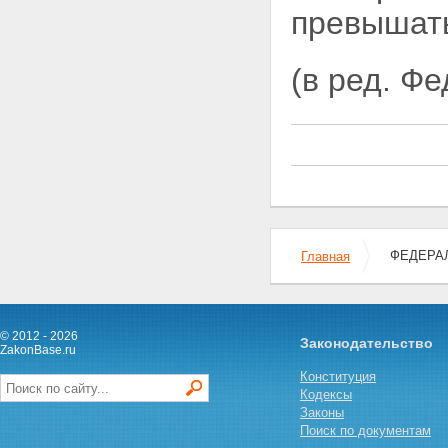
Статья 23. Содействие
превышать
государства развитию
кооперативов
Статья 24. Учет и отчетность
(в ред. Ф
кооператива. Предоставление
кооперативом информации
Статья 25. Союзы (ассоциации)
кооперативов
Глава VIII. Реорганизация и
ликвидация кооператива
Статья 26. Реорганизация
кооператива
Статья 27. Ликвидация
кооператива
Глава IX. Заключительные
ФЕДЕРАЛ
Главная
положения
Статья 28. Вступление в силу
настоящего Федерального
закона
© 2012 - 2026
Статья 29. О приведении
Законодательство
ZakonBase.ru
правовых актов в соответствие
Конституция
с настоящим Федеральным
Кодексы
законом
Законы
Поиск по документам