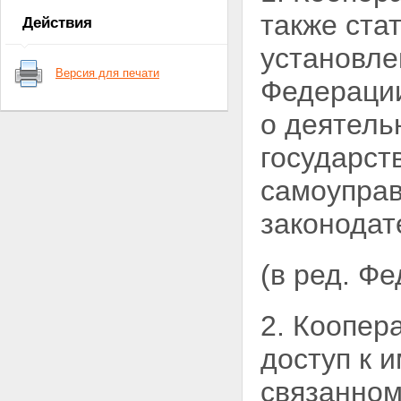
Статья 7. Членство в
также
ста
Действия
кооперативе
Статья 8. Основные права и
установле
обязанности члена кооператива
Версия для печати
Глава IV. Имущество
Федерации
кооператива
Статья 9. Имущество
о деятель
кооператива
Статья 10. Паевой фонд
государст
кооператива
Статья 11. Фонды кооператива
самоуправ
Статья 12. Распределение
прибыли кооператива
законодат
Статья 13. Ответственность
кооператива и его членов по
обязательствам кооператива
(в ред. Ф
Глава V. Управление в
кооперативе
Статья 14. Органы управления
2. Коопер
кооперативом
Статья 15. Общее собрание
доступ к 
членов кооператива
Статья 16. Наблюдательный
связанном
совет кооператива
Статья 17. Исполнительные