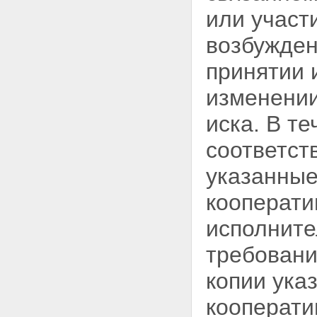
органы кооператива
или участ
Статья 17.1. Обжалование
решений органов управления
возбужден
кооперативом
Статья 18. Ревизионная
принятии 
комиссия (ревизор)
кооператива
изменении
Глава VI. Регулирование
трудовых отношений в
иска. В т
кооперативе
Статья 19. Регулирование
соответст
трудовых отношений членов
кооператива
указанные
Статья 20. Условия труда
членов кооператива
кооперати
Статья 21. Наемные работники
кооператива
исполните
Статья 22. Прекращение
членства в кооперативе и
требовани
переход пая
Глава VII. Взаимоотношение
копии ука
кооперативов и государства.
Союзы (ассоциации)
кооперати
кооперативов