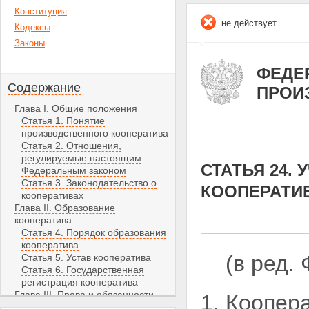
Конституция
не действует
Кодексы
Законы
ФЕДЕР
Содержание
ПРОИ
Глава I. Общие положения
Статья 1. Понятие
производственного кооператива
Статья 2. Отношения,
регулируемые настоящим
СТАТЬЯ 24.
Федеральным законом
Статья 3. Законодательство о
КООПЕРАТИ
кооперативах
Глава II. Образование
кооператива
Статья 4. Порядок образования
кооператива
(в ред.
Статья 5. Устав кооператива
Статья 6. Государственная
регистрация кооператива
Глава III. Права и обязанности
1. Коопера
члена кооператива