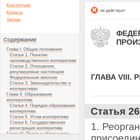
Конституция
не действует
Кодексы
Законы
ФЕДЕР
Содержание
ПРОИ
Глава I. Общие положения
Статья 1. Понятие
производственного кооператива
Статья 2. Отношения,
регулируемые настоящим
ГЛАВА VIII
Федеральным законом
Статья 3. Законодательство о
кооперативах
Глава II. Образование
кооператива
Статья 4. Порядок образования
Статья 26
кооператива
Статья 5. Устав кооператива
Статья 6. Государственная
1. Реорга
регистрация кооператива
Глава III. Права и обязанности
присоедин
члена кооператива