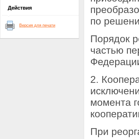
Статья 7. Членство в
преобразо
Действия
кооперативе
Статья 8. Основные права и
по решени
обязанности члена кооператива
Версия для печати
Глава IV. Имущество
кооператива
Порядок р
Статья 9. Имущество
кооператива
частью пе
Статья 10. Паевой фонд
кооператива
Федераци
Статья 11. Фонды кооператива
Статья 12. Распределение
прибыли кооператива
2. Коопер
Статья 13. Ответственность
кооператива и его членов по
исключен
обязательствам кооператива
Глава V. Управление в
момента г
кооперативе
Статья 14. Органы управления
кооперативом
кооперати
Статья 15. Общее собрание
членов кооператива
Статья 16. Наблюдательный
При реорг
совет кооператива
Статья 17. Исполнительные