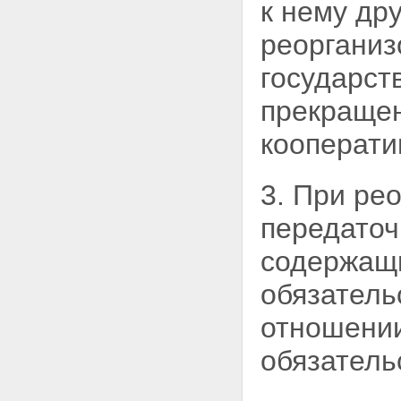
к нему др
органы кооператива
Статья 17.1. Обжалование
реоргани
решений органов управления
кооперативом
государст
Статья 18. Ревизионная
комиссия (ревизор)
прекращен
кооператива
Глава VI. Регулирование
кооперати
трудовых отношений в
кооперативе
Статья 19. Регулирование
3. При ре
трудовых отношений членов
кооператива
передаточ
Статья 20. Условия труда
членов кооператива
содержащи
Статья 21. Наемные работники
кооператива
обязатель
Статья 22. Прекращение
членства в кооперативе и
отношении
переход пая
Глава VII. Взаимоотношение
обязатель
кооперативов и государства.
Союзы (ассоциации)
кооперативов