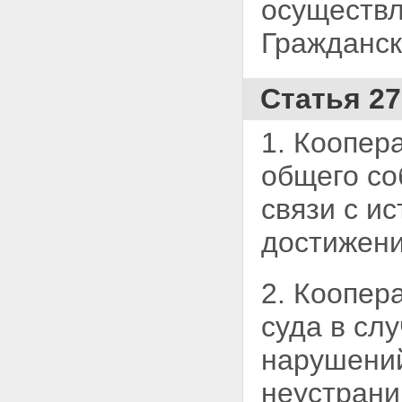
осуществл
Гражданс
Статья 2
1. Коопер
общего
со
связи с и
достижени
2. Коопер
суда в сл
нарушений
неустрани