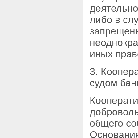
деятельно
либо в сл
запрещенн
неоднокра
иных прав
3. Коопер
судом
бан
Кооперати
доброволь
общего со
Основания