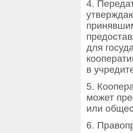
Статья 23. Содействие
4. Переда
государства развитию
кооперативов
утверждаю
Статья 24. Учет и отчетность
кооператива. Предоставление
принявшим
кооперативом информации
Статья 25. Союзы (ассоциации)
предостав
кооперативов
Глава VIII. Реорганизация и
для госуд
ликвидация кооператива
Статья 26. Реорганизация
кооперати
кооператива
Статья 27. Ликвидация
в учредит
кооператива
Глава IX. Заключительные
положения
5. Коопер
Статья 28. Вступление в силу
настоящего Федерального
может пре
закона
Статья 29. О приведении
или общес
правовых актов в соответствие
с настоящим Федеральным
законом
6. Правоп