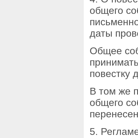
общего со
письменно
даты пров
Общее соб
принимать
повестку д
В том же 
общего
со
перенесен
5. Реглам