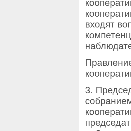
кооперати
кооперати
входят во
компетенц
наблюдате
Правление
кооперати
3. Предсе
собранием
кооперат
председат