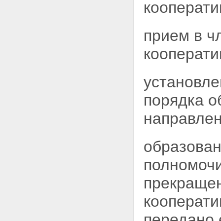
Статья 23. Содействие
кооперати
государства развитию
кооперативов
Статья 24. Учет и отчетность
прием в ч
кооператива. Предоставление
кооперативом информации
кооперати
Статья 25. Союзы (ассоциации)
кооперативов
Глава VIII. Реорганизация и
установле
ликвидация кооператива
Статья 26. Реорганизация
порядка о
кооператива
Статья 27. Ликвидация
направле
кооператива
Глава IX. Заключительные
положения
образован
Статья 28. Вступление в силу
настоящего Федерального
полномочи
закона
Статья 29. О приведении
правовых актов в соответствие
прекращен
с настоящим Федеральным
законом
кооперати
передано 