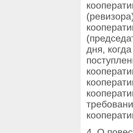
кооперати
(ревизора
кооперати
(председа
дня, когд
поступлен
кооперати
кооперати
кооперати
требовани
кооперати
4. О пове