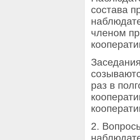
состава
п
наблюдате
членом пр
кооперати
Заседания
созывают
раз в пол
кооперати
кооперати
2. Вопрос
наблюдате