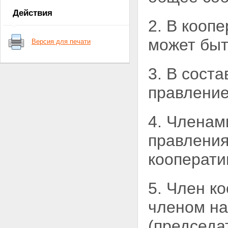
Статья 7. Членство в
Действия
кооперативе
2. В кооп
Статья 8. Основные права и
обязанности члена кооператива
может быт
Версия для печати
Глава IV. Имущество
кооператива
Статья 9. Имущество
3. В сост
кооператива
Статья 10. Паевой фонд
правление
кооператива
Статья 11. Фонды кооператива
Статья 12. Распределение
4. Членам
прибыли кооператива
Статья 13. Ответственность
правления
кооператива и его членов по
обязательствам кооператива
Глава V. Управление в
кооперати
кооперативе
Статья 14. Органы управления
кооперативом
5. Член к
Статья 15. Общее собрание
членов кооператива
членом на
Статья 16. Наблюдательный
совет кооператива
(председа
Статья 17. Исполнительные