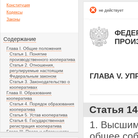
Конституция
не действует
Кодексы
Законы
ФЕДЕР
Содержание
ПРОИ
Глава I. Общие положения
Статья 1. Понятие
производственного кооператива
Статья 2. Отношения,
регулируемые настоящим
ГЛАВА V. У
Федеральным законом
Статья 3. Законодательство о
кооперативах
Глава II. Образование
кооператива
Статья 4. Порядок образования
Статья 1
кооператива
Статья 5. Устав кооператива
Статья 6. Государственная
1. Высшим
регистрация кооператива
Глава III. Права и обязанности
общее соб
члена кооператива