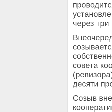
проводится
установле
через три
Внеочеред
созываетс
собственн
совета ко
(ревизора
десяти пр
Созыв вне
кооперати