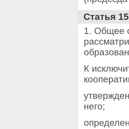
органы кооператива
Статья 17.1. Обжалование
Статья 1
решений органов управления
кооперативом
Статья 18. Ревизионная
1. Общее 
комиссия (ревизор)
кооператива
рассматри
Глава VI. Регулирование
трудовых отношений в
образован
кооперативе
Статья 19. Регулирование
трудовых отношений членов
К исключи
кооператива
Статья 20. Условия труда
кооперати
членов кооператива
Статья 21. Наемные работники
кооператива
утвержден
Статья 22. Прекращение
членства в кооперативе и
переход пая
него;
Глава VII. Взаимоотношение
кооперативов и государства.
Союзы (ассоциации)
определен
кооперативов