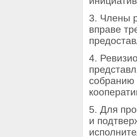
инициатив
3. Члены 
вправе тр
предостав
4. Ревизи
представ
собранию 
кооперати
5. Для пр
и подтвер
исполнит