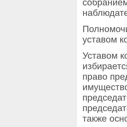
собранием
наблюдате
Полномочи
уставом к
Уставом к
избираетс
право пре
имущество
председат
председат
также осн