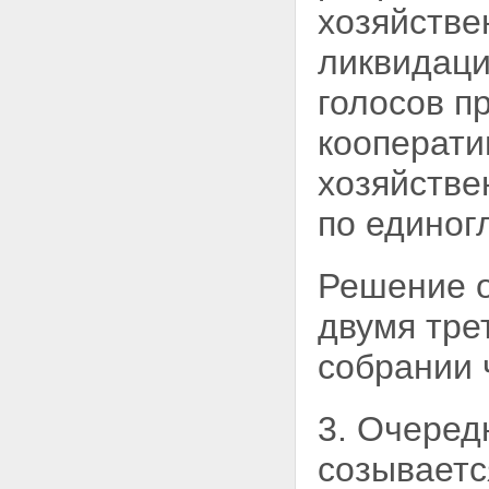
хозяйстве
ликвидаци
голосов п
кооперати
хозяйств
по единог
Решение о
двумя тре
собрании
3. Очеред
созываетс