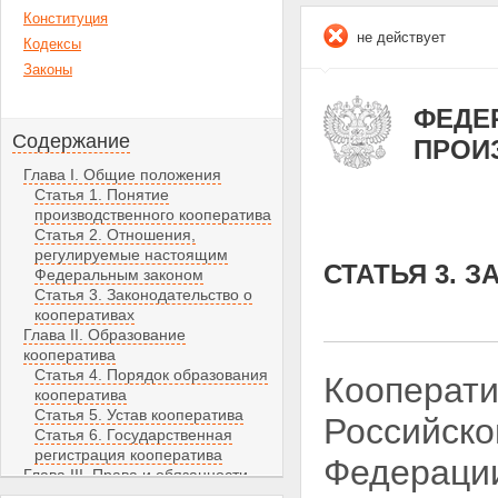
Конституция
не действует
Кодексы
Законы
ФЕДЕР
Содержание
ПРОИ
Глава I. Общие положения
Статья 1. Понятие
производственного кооператива
Статья 2. Отношения,
регулируемые настоящим
СТАТЬЯ 3. 
Федеральным законом
Статья 3. Законодательство о
кооперативах
Глава II. Образование
кооператива
Статья 4. Порядок образования
Кооперати
кооператива
Статья 5. Устав кооператива
Российско
Статья 6. Государственная
регистрация кооператива
Федерации
Глава III. Права и обязанности
члена кооператива