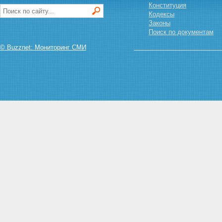
Конституция
органы кооператива
Кодексы
Статья 17.1. Обжалование
Законы
решений органов управления
Поиск по документам
кооперативом
Статья 18. Ревизионная
© Buzznet: Мониторинг СМИ
комиссия (ревизор)
кооператива
Глава VI. Регулирование
трудовых отношений в
кооперативе
Статья 19. Регулирование
трудовых отношений членов
кооператива
Статья 20. Условия труда
членов кооператива
Статья 21. Наемные работники
кооператива
Статья 22. Прекращение
членства в кооперативе и
переход пая
Глава VII. Взаимоотношение
кооперативов и государства.
Союзы (ассоциации)
кооперативов