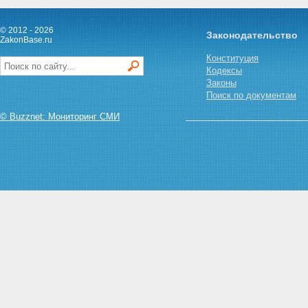
органы кооператива
Статья 17.1. Обжалование
© 2012 - 2026
Законодательство
решений органов управления
ZakonBase.ru
кооперативом
Конституция
Статья 18. Ревизионная
Кодексы
комиссия (ревизор)
Законы
кооператива
Поиск по документам
Глава VI. Регулирование
трудовых отношений в
© Buzznet: Мониторинг СМИ
кооперативе
Статья 19. Регулирование
трудовых отношений членов
кооператива
Статья 20. Условия труда
членов кооператива
Статья 21. Наемные работники
кооператива
Статья 22. Прекращение
членства в кооперативе и
переход пая
Глава VII. Взаимоотношение
кооперативов и государства.
Союзы (ассоциации)
кооперативов