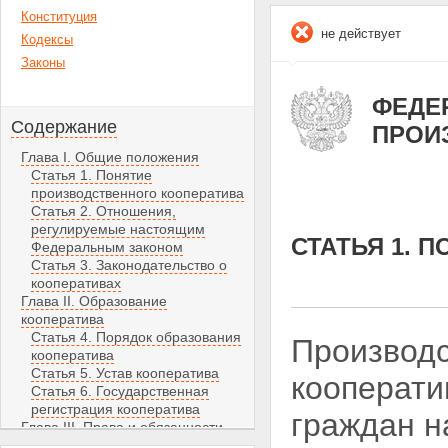
Конституция
не действует
Кодексы
Законы
ФЕДЕР
Содержание
ПРОИ
Глава I. Общие положения
Статья 1. Понятие
производственного кооператива
Статья 2. Отношения,
регулируемые настоящим
СТАТЬЯ 1. 
Федеральным законом
Статья 3. Законодательство о
кооперативах
Глава II. Образование
кооператива
Статья 4. Порядок образования
Производс
кооператива
Статья 5. Устав кооператива
кооперати
Статья 6. Государственная
регистрация кооператива
граждан н
Глава III. Права и обязанности
члена кооператива