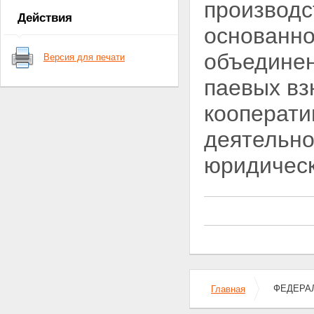
производс
Статья 7. Членство в
Действия
кооперативе
основанно
Статья 8. Основные права и
обязанности члена кооператива
объединен
Версия для печати
Глава IV. Имущество
кооператива
паевых вз
Статья 9. Имущество
кооператива
кооперати
Статья 10. Паевой фонд
кооператива
деятельно
Статья 11. Фонды кооператива
Статья 12. Распределение
юридическ
прибыли кооператива
Статья 13. Ответственность
кооператива и его членов по
обязательствам кооператива
Глава V. Управление в
кооперативе
Статья 14. Органы управления
кооперативом
Статья 15. Общее собрание
членов кооператива
Статья 16. Наблюдательный
ФЕДЕРАЛ
Главная
совет кооператива
Статья 17. Исполнительные