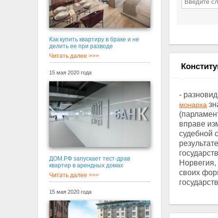
Как купить квартиру в браке и не
делить ее при разводе
Читать далее >>>
Констит
15 мая 2020 года
- разнови
зн
монарха
(парламен
вправе изм
судебной с
результат
государст
ДОМ.РФ запускает тест-драв
Норвегия,
квартир в арендных домах
своих фор
Читать далее >>>
государств
15 мая 2020 года