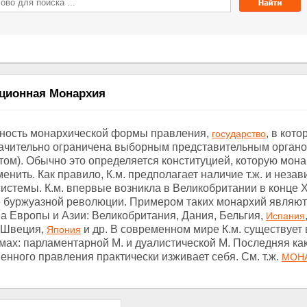
уционная Монархия
дность монархической формы правления,
, в кот
государство
ачительно ограничена выборным представительным орган
том). Обычно это определяется конституцией, которую мона
енить. Как правило, К.м. предполагает наличие т.ж. и неза
истемы. К.м. впервые возникла в Великобритании в конце XV
е буржуазной революции. Примером таких монархий являют
ва Европы и Азии: Великобритания, Дания, Бельгия,
Испания
 Швеция,
и др. В современном мире К.м. существует 
Япония
мах: парламентарной М. и дуалистической М. Последняя ка
енного правления практически изживает себя. См. т.ж.
МОН