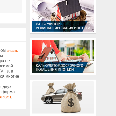
ором
власть
ом
рх не
висимой
II в. в
ся многие
,
в двух
к форма
.
АРХИЯ