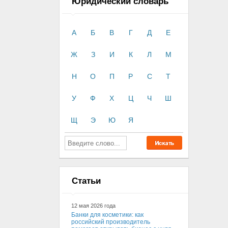
Юридический словарь
А
Б
В
Г
Д
Е
Ж
З
И
К
Л
М
Н
О
П
Р
С
Т
У
Ф
Х
Ц
Ч
Ш
Щ
Э
Ю
Я
Статьи
12 мая 2026 года
Банки для косметики: как
российский производитель