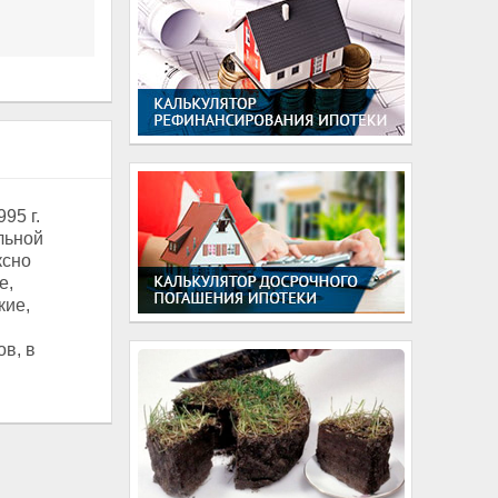
95 г.
льной
ксно
е,
кие,
в, в