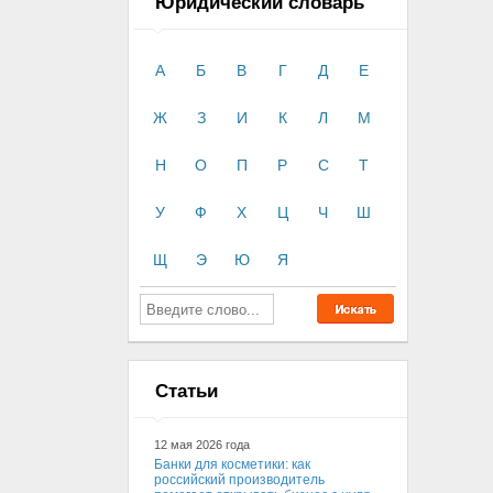
Юридический словарь
А
Б
В
Г
Д
Е
Ж
З
И
К
Л
М
Н
О
П
Р
С
Т
У
Ф
Х
Ц
Ч
Ш
Щ
Э
Ю
Я
Статьи
12 мая 2026 года
Банки для косметики: как
российский производитель