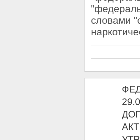
"федерал
словами "
наркотиче
ФЕД
29.
ДО
АК
УТ