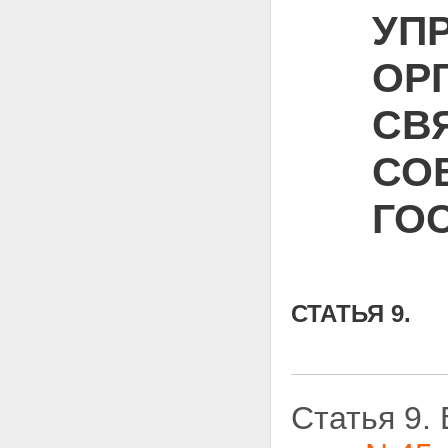
УП
ОР
СВ
СО
ГО
СТАТЬЯ 9.
Статья 9.