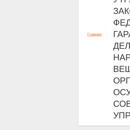
ЗА
ФЕ
ГАР
Главная
ДЕЛ
НА
ВЕ
ОРГ
ОС
СО
УП