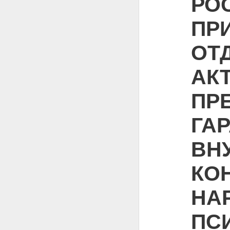
РО
СТАТЬЯ 43.
СТАТЬЯ 44.
ПР
СТАТЬЯ 45.
СТАТЬЯ 46.
ОТ
СТАТЬЯ 47.
СТАТЬЯ 48.
СТАТЬЯ 49.
АК
СТАТЬЯ 50.
СТАТЬЯ 51.
СТАТЬЯ 52.
ПР
СТАТЬЯ 53.
СТАТЬЯ 54.
ГА
СТАТЬЯ 55.
СТАТЬЯ 56.
СТАТЬЯ 57.
ВН
СТАТЬЯ 58.
СТАТЬЯ 59.
СТАТЬЯ 60.
КО
НА
ПС