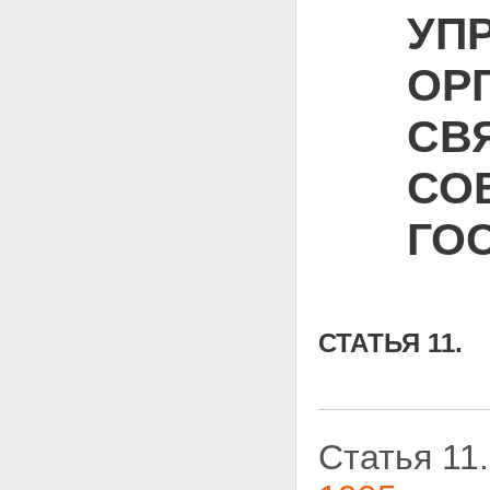
УП
ОР
СВ
СО
ГО
СТАТЬЯ 11.
Статья 11