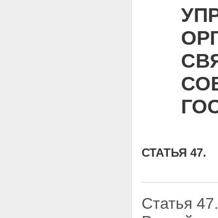
УП
ОР
СВ
СО
ГО
СТАТЬЯ 47.
Статья 47