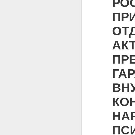
РО
СТАТЬЯ 43.
СТАТЬЯ 44.
ПР
СТАТЬЯ 45.
СТАТЬЯ 46.
ОТ
СТАТЬЯ 47.
СТАТЬЯ 48.
СТАТЬЯ 49.
АК
СТАТЬЯ 50.
СТАТЬЯ 51.
СТАТЬЯ 52.
ПР
СТАТЬЯ 53.
СТАТЬЯ 54.
ГА
СТАТЬЯ 55.
СТАТЬЯ 56.
СТАТЬЯ 57.
ВН
СТАТЬЯ 58.
СТАТЬЯ 59.
СТАТЬЯ 60.
КО
НА
ПС