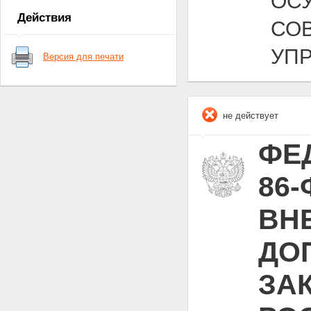
ОС
СТАТЬЯ 18.
Действия
СТАТЬЯ 19.
СО
СТАТЬЯ 20.
СТАТЬЯ 21.
УП
Версия для печати
СТАТЬЯ 22.
СТАТЬЯ 23.
СТАТЬЯ 24.
СТАТЬЯ 25.
СТАТЬЯ 26.
не действует
СТАТЬЯ 27.
СТАТЬЯ 28.
ФЕД
СТАТЬЯ 29.
СТАТЬЯ 30.
СТАТЬЯ 31.
86-
СТАТЬЯ 32.
СТАТЬЯ 33.
ВН
СТАТЬЯ 34.
СТАТЬЯ 35.
СТАТЬЯ 36.
ДО
СТАТЬЯ 37.
СТАТЬЯ 38.
СТАТЬЯ 39.
ЗА
СТАТЬЯ 40.
СТАТЬЯ 41.
СТАТЬЯ 42.