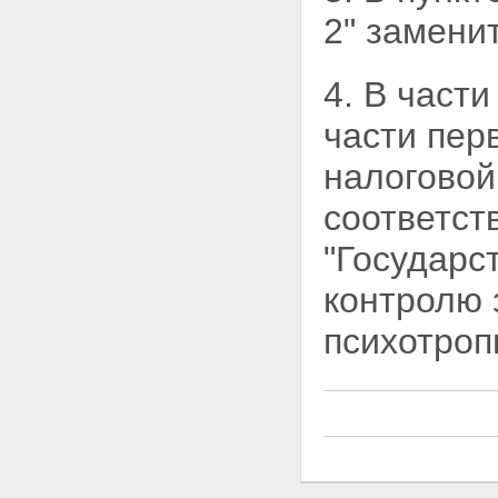
2" заменит
4. В части
части пер
налогово
соответст
"Государс
контролю 
психотроп