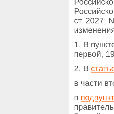
Российск
Российской
ст. 2027; 
изменения
1. В пункт
первой, 1
2. В
стать
в части вт
в
подпункт
правитель