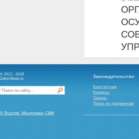
ОРГ
ОС
СО
УП
© 2012 - 2026
Законодательство
ZakonBase.ru
Конституция
Кодексы
Законы
Поиск по документам
© Buzznet: Мониторинг СМИ