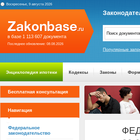
Воскресенье, 9 августа 2026
Законодате
в базе 1 113 607 документа
Последнее обновление: 08.08.2026
Популярные запр
Энциклопедия ипотеки
Кодексы
Законы
Форм
О проекте
Бесплатная консультация
Навигация
Федеральное
ФЕД
законодательство