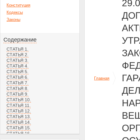
29.
Конституция
Кодексы
ДО
Законы
АК
УТ
Содержание
СТАТЬЯ 1.
ЗА
СТАТЬЯ 2.
СТАТЬЯ 3.
ФЕ
СТАТЬЯ 4.
СТАТЬЯ 5.
ГАР
СТАТЬЯ 6.
Главная
СТАТЬЯ 7.
ДЕЛ
СТАТЬЯ 8.
СТАТЬЯ 9.
СТАТЬЯ 10.
НА
СТАТЬЯ 11.
СТАТЬЯ 12.
ВЕ
СТАТЬЯ 13.
СТАТЬЯ 14.
ОРГ
СТАТЬЯ 15.
СТАТЬЯ 16.
СТАТЬЯ 17.