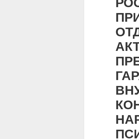
РО
СТАТЬЯ 43.
СТАТЬЯ 44.
ПР
СТАТЬЯ 45.
СТАТЬЯ 46.
ОТ
СТАТЬЯ 47.
СТАТЬЯ 48.
СТАТЬЯ 49.
АК
СТАТЬЯ 50.
СТАТЬЯ 51.
СТАТЬЯ 52.
ПР
СТАТЬЯ 53.
СТАТЬЯ 54.
ГА
СТАТЬЯ 55.
СТАТЬЯ 56.
СТАТЬЯ 57.
ВН
СТАТЬЯ 58.
СТАТЬЯ 59.
СТАТЬЯ 60.
КО
НА
ПС