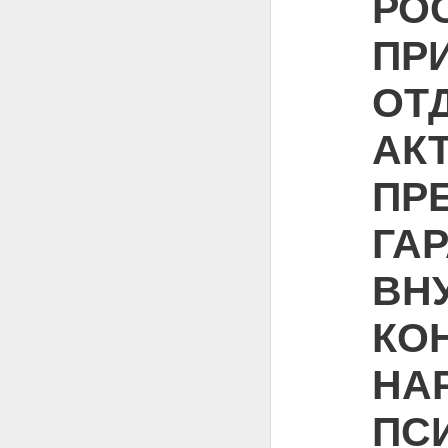
РО
СТАТЬЯ 43.
СТАТЬЯ 44.
ПР
СТАТЬЯ 45.
СТАТЬЯ 46.
ОТ
СТАТЬЯ 47.
СТАТЬЯ 48.
СТАТЬЯ 49.
АК
СТАТЬЯ 50.
СТАТЬЯ 51.
СТАТЬЯ 52.
ПР
СТАТЬЯ 53.
СТАТЬЯ 54.
ГА
СТАТЬЯ 55.
СТАТЬЯ 56.
СТАТЬЯ 57.
ВН
СТАТЬЯ 58.
СТАТЬЯ 59.
СТАТЬЯ 60.
КО
НА
ПС