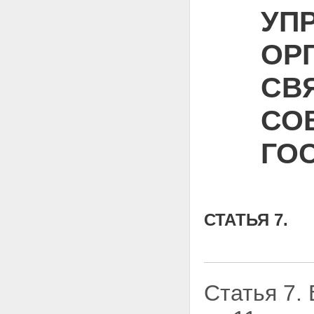
УП
ОР
СВ
СО
ГО
СТАТЬЯ 7.
Статья 7.