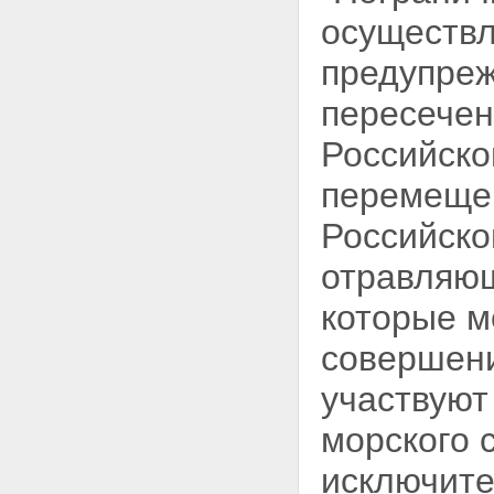
осуществл
предупреж
пересечен
Российско
перемещен
Российско
отравляющ
которые м
совершени
участвуют
морского 
исключите