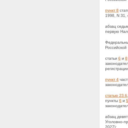
пункт 8
стат
1998, N 31, 
абзац седь
первую Нало
Федеральны
Российской
статьи
6
и
8
законодате
регистрации
пункт 4
част
законодател
статью 23.6
пункты
6
и
законодател
абзац девя
Уголовно-пр
2027);