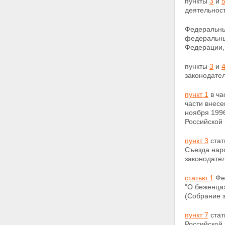
пункты
3
и
деятельност
Федеральны
федеральны
Федерации, 
пункты
3
и
законодател
пункт 1
в ча
части внесе
ноября 199
Российской
пункт 3
стат
Съезда
нар
законодател
статью 1
Фед
"О беженцах
(Собрание з
пункт 7
стат
Российской 