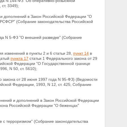
года N 144-ФЗ "Об оперативно-розыскной
ст. 3349);
и дополнений в Закон Российской Федерации "О
 РСФСР" (Собрание законодательства Российской
ода N 5-ФЗ "О внешней разведке" (Собрание
я изменений в пункты 2 и 6 статьи 28,
пункт 14
в
дцатый
пункта 17
статьи 1 Федерального закона от 29
сийской Федерации "О Государственной границе
6, N 50, ст. 5610);
 закона от 28 июня 1997 года N 95-ФЗ) (Ведомости
ской Федерации, 1993, N 12, ст. 425; Собрание
енений и дополнений в Закон Российской Федерации
Закона Российской Федерации "О беженцах"
бе с терроризмом" (Собрание законодательства