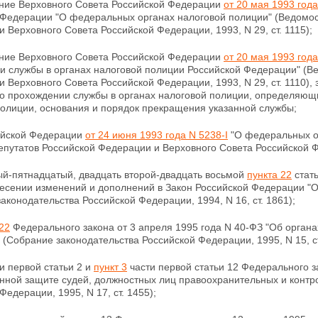
ние Верховного Совета Российской Федерации
от 20 мая 1993 года
 Федерации "О федеральных органах налоговой полиции" (Ведомос
 Верховного Совета Российской Федерации, 1993, N 29, ст. 1115);
ние Верховного Совета Российской Федерации
от 20 мая 1993 года
и службы в органах налоговой полиции Российской Федерации" (В
и Верховного Совета
Российской Федерации, 1993, N 29, ст. 1110)
о прохождении службы в органах налоговой полиции, определяющ
полиции, основания и порядок прекращения
указанной службы;
ийской Федерации
от 24 июня 1993 года N 5238-I
"О федеральных о
епутатов Российской Федерации и Верховного Совета
Российской Ф
ый-пятнадцатый, двадцать второй-двадцать восьмой
пункта 22
стать
несении изменений и дополнений в Закон Российской
Федерации "О
аконодательства Российской Федерации, 1994, N 16, ст. 1861);
22
Федерального закона от 3 апреля 1995 года N 40-ФЗ "Об орган
(Собрание законодательства Российской Федерации, 1995, N 15, ст
и первой статьи 2 и
пункт 3
части первой статьи 12 Федерального з
енной защите судей, должностных лиц правоохранительных и контр
Федерации, 1995, N 17, ст. 1455);