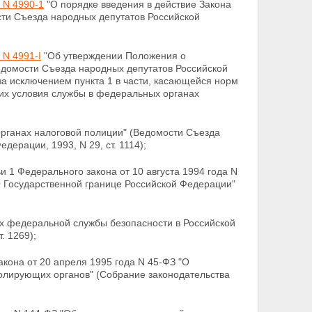
 N 4990-1
"О порядке введения в действие Закона
ти Съезда народных депутатов Российской
 N 4991-I
"Об утверждении Положения о
едомости Съезда народных депутатов Российской
, за исключением пункта 1 в части, касающейся норм
их условия службы в федеральных органах
рганах налоговой полиции" (Ведомости Съезда
едерации, 1993, N 29, ст. 1114);
и 1 Федерального закона от 10 августа 1994 года N
 Государственной границе Российской Федерации"
ах федеральной службы безопасности в
Российской
. 1269);
акона от 20 апреля 1995 года N 45-ФЗ
"О
олирующих органов" (Собрание законодательства