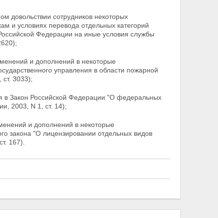
ном довольствии сотрудников некоторых
кам и условиях перевода отдельных категорий
Российской Федерации на иные условия службы
2620);
зменений и дополнений в некоторые
осударственного управления в области пожарной
ст. 3033);
я в Закон Российской Федерации "О федеральных
ции,
2003, N 1, ст. 14);
зменений и дополнений в некоторые
го закона "О лицензировании отдельных видов
т. 167).