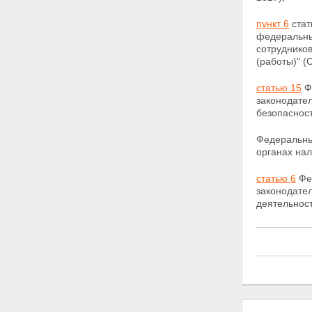
пункт 6
стат
федеральных
сотруднико
(работы)" (
статью 15
Фе
законодате
безопаснос
Федеральны
органах на
статью 6
Фед
законодате
деятельнос