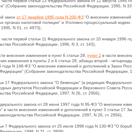
5
части первой статьи 13 Федерального закона от
12 августа 1995 
и" (Собрание законодательства Российской Федерации, 1995, N 33, 
й закон
от 17 декабря 1995 года N 200-ФЗ
"О внесении
изменений 
х органах налоговой полиции" и Уголовно-процессуальный кодекс
1995, N 51, ст. 4973);
4
части первой статьи 11 Федерального закона
от 10 января 1996 г
ьства Российской Федерации, 1996, N 3, ст. 143);
сти внесения изменения в пункт 6 статьи 28,
пункт 2
в части внесени
ния изменения в пункты 2 и 6 статьи 28, абзацы второй - четырна
6 года N 148-ФЗ "О внесении изменений и дополнений в Закон Рос
Федерации" (Собрание законодательства Российской Федерации, 199
ьи 17 Федерального закона "О беженцах" (в редакции Федерального
одных депутатов Российской Федерации и Верховного Совета Россий
ьства Российской Федерации, 1997, N 26, ст. 2956);
ерального закона от 28 июня 1997 года N 95-ФЗ
"О внесении изм
" в части внесения изменений и дополнений в пункт 3 статьи 17 
аконодательства Российской Федерации, 1997, N 26, ст. 2956);
ьи 7 Федерального закона от 25 июля 1998 года N 130-ФЗ "О борь
Федерации, 1998, N 31, ст. 3808);