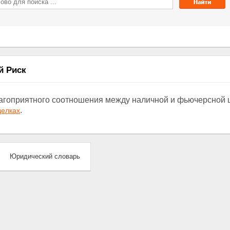
й Риск
агоприятного соотношения между наличной и фьючерсной 
.
делках
Юридический словарь