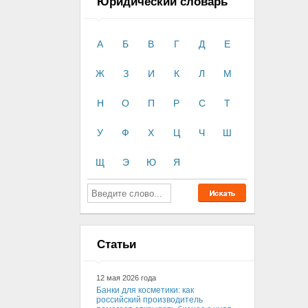
Юридический словарь
А
Б
В
Г
Д
Е
Ж
З
И
К
Л
М
Н
О
П
Р
С
Т
У
Ф
Х
Ц
Ч
Ш
Щ
Э
Ю
Я
Статьи
12 мая 2026 года
Банки для косметики: как
российский производитель