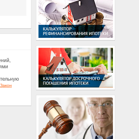
ений,
иями
ительную
Закон