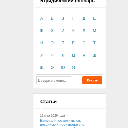
Юридический словарь
А
Б
В
Г
Д
Е
Ж
З
И
К
Л
М
Н
О
П
Р
С
Т
У
Ф
Х
Ц
Ч
Ш
Щ
Э
Ю
Я
Статьи
12 мая 2026 года
Банки для косметики: как
российский производитель