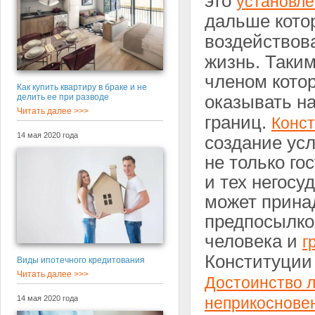
это
установл
дальше кот
воздействов
жизнь. Таки
членом кото
Как купить квартиру в браке и не
делить ее при разводе
оказывать н
Читать далее >>>
границ.
Конст
14 мая 2020 года
создание ус
не только го
и тех негосу
может принад
предпосылко
человека и
г
Конституции 
Виды ипотечного кредитования
Читать далее >>>
Достоинство 
14 мая 2020 года
неприкоснове