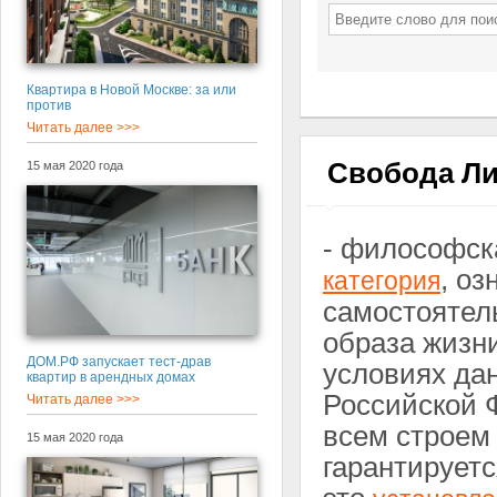
Квартира в Новой Москве: за или
против
Читать далее >>>
Свобода Л
15 мая 2020 года
- философск
, о
категория
самостоятел
образа жизни
ДОМ.РФ запускает тест-драв
условиях дан
квартир в арендных домах
Российской 
Читать далее >>>
всем строем 
15 мая 2020 года
гарантируетс