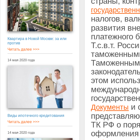
страны, конт
государствен
налогов, вал
развития вне
платежного б
Квартира в Новой Москве: за или
против
Т.с.в.т. Рос
Читать далее >>>
таможенными
14 мая 2020 года
Таможенным 
законодател
этом исполь
международн
государствен
и 
Документы
представляю
Виды ипотечного кредитования
Читать далее >>>
ТК РФ о пор
оформления 
14 мая 2020 года