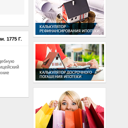
. 1775 Г.
удебную
ицейский
жние