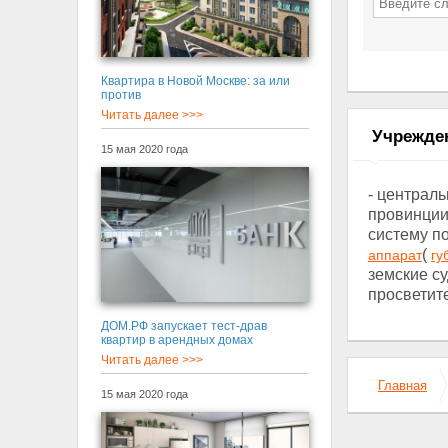
Квартира в Новой Москве: за или
против
Читать далее >>>
Учрежден
15 мая 2020 года
- централ
провинции
систему п
(
аппарат
гу
земские су
просветите
ДОМ.РФ запускает тест-драв
квартир в арендных домах
Читать далее >>>
Главная
15 мая 2020 года