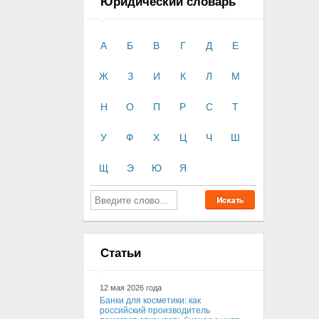
Юридический словарь
А
Б
В
Г
Д
Е
Ж
З
И
К
Л
М
Н
О
П
Р
С
Т
У
Ф
Х
Ц
Ч
Ш
Щ
Э
Ю
Я
Статьи
12 мая 2026 года
Банки для косметики: как
российский производитель