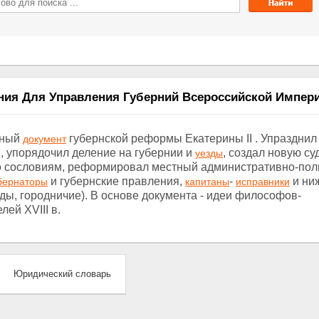
ия Для Управления Губерний Всероссийской Империи
ьный
губернской реформы Екатерины II . Упразднил
документ
, упорядочил деление на губернии и
, создал новую с
уезды
о сословиям, реформировал местный административно-пол
и губернские правления,
-
и ни
бернаторы
капитаны
исправники
ды, городничие). В основе документа - идеи философов-
лей XVIII в.
Юридический словарь