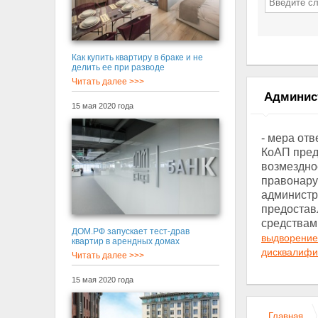
Как купить квартиру в браке и не
делить ее при разводе
Читать далее >>>
Админис
15 мая 2020 года
- мера от
КоАП пред
возмездн
правонару
администр
предостав
средствами
ДОМ.РФ запускает тест-драв
выдворение
квартир в арендных домах
дисквалифи
Читать далее >>>
15 мая 2020 года
Главная