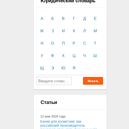
Юридический словарь
А
Б
В
Г
Д
Е
Ж
З
И
К
Л
М
Н
О
П
Р
С
Т
У
Ф
Х
Ц
Ч
Ш
Щ
Э
Ю
Я
Статьи
12 мая 2026 года
Банки для косметики: как
российский производитель