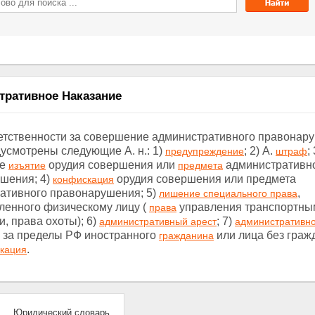
тративное Наказание
ветственности за совершение административного правонар
усмотрены следующие А. н.: 1)
; 2) А.
; 
предупреждение
штраф
ое
орудия совершения или
административн
изъятие
предмета
шения; 4)
орудия совершения или предмета
конфискация
ативного правонарушения; 5)
,
лишение специального права
ленного физическому лицу (
управления транспортны
права
, права охоты); 6)
; 7)
административный арест
административн
за пределы РФ иностранного
или лица без гражд
гражданина
.
кация
Юридический словарь