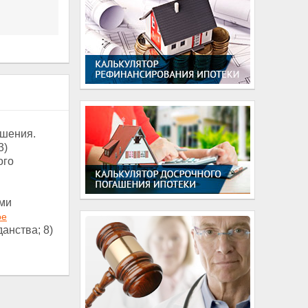
ушения.
3)
ого
ми
ое
анства; 8)