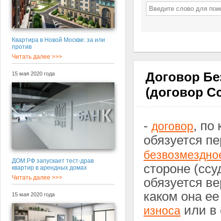
Квартира в Новой Москве: за или
против
Читать далее >>>
Договор Бе
15 мая 2020 года
(договор С
-
, по
договор
обязуется п
безвозмездно
ДОМ.РФ запускает тест-драв
стороне (ссу
квартир в арендных домах
Читать далее >>>
обязуется ве
каком она ее
15 мая 2020 года
или в 
износа