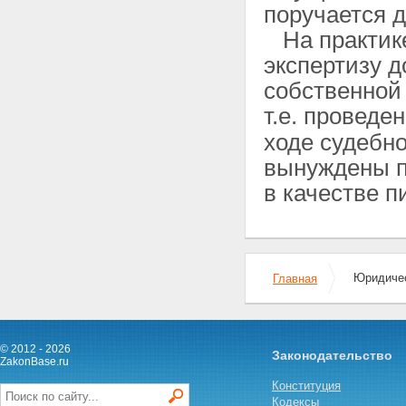
поручается д
На практике
экспертизу д
собственной 
т.е. проведе
ходе судебн
вынуждены п
в качестве п
Юридичес
Главная
© 2012 - 2026
Законодательство
ZakonBase.ru
Конституция
Кодексы