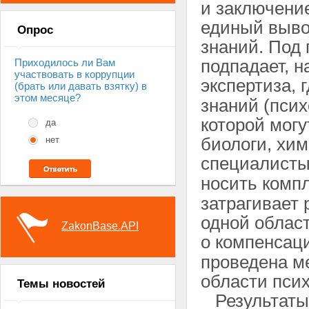
и заключение
единый выво
Опрос
знаний. Под 
подпадает, н
Приходилось ли Вам
участвовать в коррупции
экспертиза, 
(брать или давать взятку) в
этом месяце?
знаний (псих
которой могу
да
биологи, хим
нет
специалист
носить комп
затрагивает
одной област
ZakonBase.API
о компенсац
проведена м
области псих
Темы новостей
Результаты 