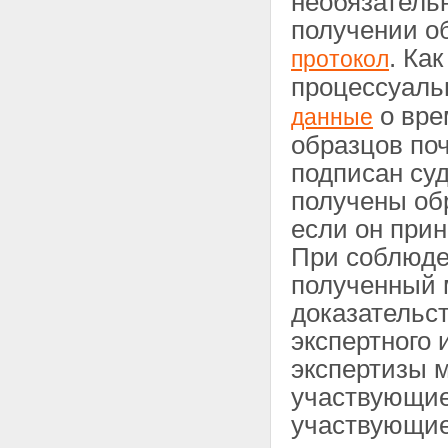
необязатель
получении о
. Ка
протокол
процессуаль
о вре
данные
образцов по
подписан суд
получены об
если он при
При соблюде
полученный 
доказательс
экспертного
экспертизы м
участвующие 
участвующие