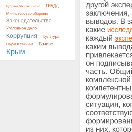
другой эксп
ГИБДД
Рубрика "Люблю такое"
заключения, 
Министерство обороны
выводов. В з
Законодательство
какие
Уголовное дело
исслед
Коррупция
каждый
Культура
эксп
В мире
Наука и техника
каким вывод
Крым
привлекаетс
он подписыв
часть. Общи
комплексной
компетентные
формулирова
ситуация, ко
соответству
формировани
из них, кото