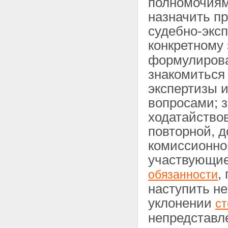
полномочиям
назначить п
судебно-экс
конкретному 
формулирова
знакомиться
экспертизы 
вопросами; з
ходатайство
повторной, 
комиссионной
участвующие
,
обязанности
наступить не
уклонении
с
непредставл