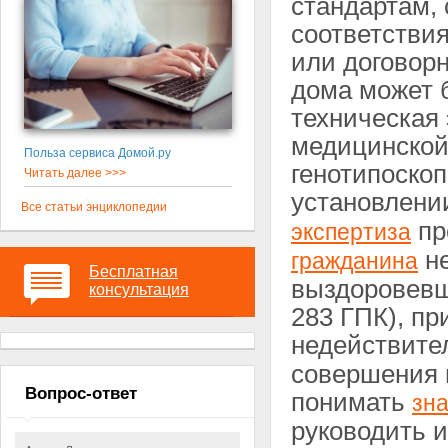
стандартам, 
соответствия
или договорн
дома может 
техническая
медицинской 
Польза сервиса Домой.ру
генотипоскоп
Читать далее >>>
установлени
Все статьи энциклопедии
пр
экспертиза
не
гражданина
Бесплатная
выздоровевш
консультация
283 ГПК), пр
недействите
совершения 
Вопрос-ответ
понимать
зн
руководить и