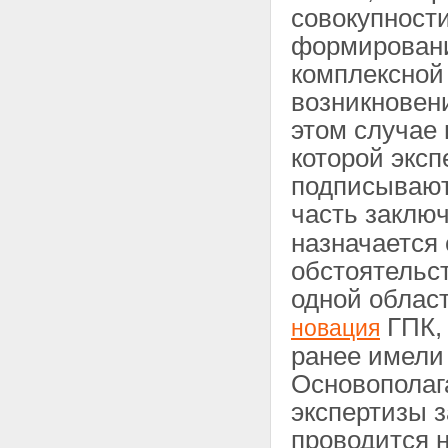
совокупност
формировани
комплексной
возникновени
этом случае 
которой эксп
подписывают
часть заклю
назначается
обстоятельс
одной области
ГПК,
новация
ранее имели 
Основополаг
экспертизы з
проводится 