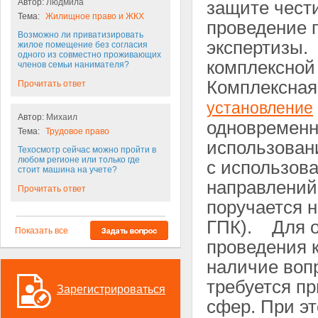
Автор:
Людмила
защите чест
Тема:
Жилищное право и ЖКХ
проведение 
Возможно ли приватизировать
экспертизы.
жилое помещение без согласия
одного из совместно проживающих
комплексной
членов семьи нанимателя?
Комплексная 
Прочитать ответ
установление
Автор:
Михаил
одновременн
Тема:
Трудовое право
использован
Техосмотр сейчас можно пройти в
любом регионе или только где
с использов
стоит машина на учете?
направлений 
Прочитать ответ
поручается н
ГПК). Для о
Показать все
проведения 
наличие воп
требуется п
Зарегистрироваться
сфер. При эт