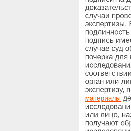
доказательст
случаи пров
экспертизы. 
подлинность
подпись имее
случае суд 
почерка для
исследовани
соответстви
орган или л
экспертизу,
де
материалы
исследований
или лицо, на
получают об