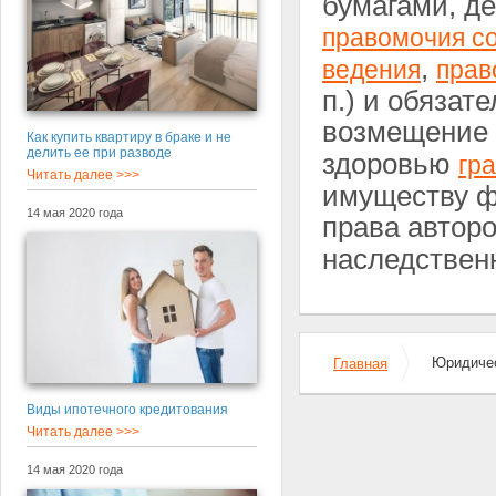
бумагами, де
правомочия с
,
ведения
прав
п.) и обязат
возмещение
Как купить квартиру в браке и не
делить ее при разводе
здоровью
гр
Читать далее >>>
имуществу ф
14 мая 2020 года
права автор
наследствен
Юридичес
Главная
Виды ипотечного кредитования
Читать далее >>>
14 мая 2020 года