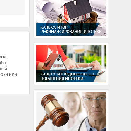
ров,
ибо
рный
орки или