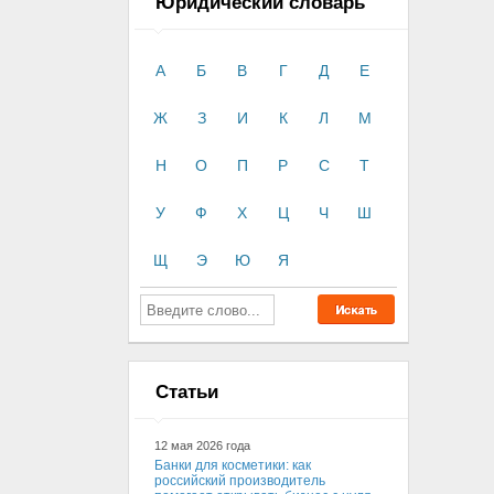
Юридический словарь
А
Б
В
Г
Д
Е
Ж
З
И
К
Л
М
Н
О
П
Р
С
Т
У
Ф
Х
Ц
Ч
Ш
Щ
Э
Ю
Я
Статьи
12 мая 2026 года
Банки для косметики: как
российский производитель