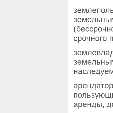
участка
землеполь
Статья 11.5. Выдел земельного
участка
земельн
Статья 11.6. Объединение
земельных участков
(бессрочн
Статья 11.7.
Перераспределение земельных
срочного 
участков
Статья 11.8. Возникновение и
сохранение прав, обременений
(ограничений) на образуемые и
землевлад
измененные земельные участки
Статья 11.9. Требования к
земельным
образуемым и измененным
земельным участкам
наследуем
Глава II. ОХРАНА ЗЕМЕЛЬ
Статья 12. Цели охраны земель
Статья 13. Содержание охраны
арендатор
земель
Статья 14. Использование
пользующи
земель, подвергшихся
радиоактивному и химическому
аренды, д
загрязнению
Глава III. СОБСТВЕННОСТЬ НА