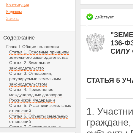
Конституция
Кодексы
действует
Законы
"ЗЕМЕ
Содержание
136-Ф
Глава I. Общие положения
СИЛУ С
Статья 1. Основные принципы
земельного законодательства
Статья 2. Земельное
законодательство
Статья 3. Отношения,
регулируемые земельным
СТАТЬЯ 5 
законодательством
Статья 4. Применение
международных договоров
Российской Федерации
Статья 5. Участники земельных
1. Участн
отношений
Статья 6. Объекты земельных
граждане,
отношений
Статья 7. Состав земель в
Российской Федерации