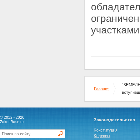
ЗЕМЛЮ
обладател
Статья 15. Собственность на
землю граждан и юридических
ограниче
лиц
Статья 16. Государственная
участками 
собственность на землю
Статья 17. Собственность
Российской Федерации
(федеральная собственность)
на землю
Статья 18. Собственность на
землю субъектов Российской
Федерации
Статья 19. Муниципальная
собственность на землю
Глава IV. ПОСТОЯННОЕ
"ЗЕМЕЛЬН
Главная
(БЕССРОЧНОЕ) ПОЛЬЗОВАНИЕ,
вступивш
ПОЖИЗНЕННОЕ НАСЛЕДУЕМОЕ
ВЛАДЕНИЕ ЗЕМЕЛЬНЫМИ
УЧАСТКАМИ, ОГРАНИЧЕННОЕ
ПОЛЬЗОВАНИЕ ЧУЖИМИ
© 2012 - 2026
ЗЕМЕЛЬНЫМИ УЧАСТКАМИ
Законодательство
ZakonBase.ru
(СЕРВИТУТ), АРЕНДА
ЗЕМЕЛЬНЫХ УЧАСТКОВ,
Конституция
БЕЗВОЗМЕЗДНОЕ СРОЧНОЕ
Кодексы