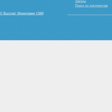
ПОЛЬЗОВАНИЕ ЗЕМЕЛЬНЫМИ
Законы
УЧАСТКАМИ
Поиск по документам
Статья 20. Постоянное
© Buzznet: Мониторинг СМИ
(бессрочное) пользование
земельными участками
Статья 21. Пожизненное
наследуемое владение
земельными участками
Статья 22. Аренда земельных
участков
Статья 23. Право
ограниченного пользования
чужим земельным участком
(сервитут)
Статья 24. Безвозмездное
срочное пользование
земельными участками
Глава V. ВОЗНИКНОВЕНИЕ ПРАВ
НА ЗЕМЛЮ
Статья 25. Основания
возникновения прав на землю
Статья 26. Документы о правах
на земельные участки
Статья 27. Ограничения
оборотоспособности земельных