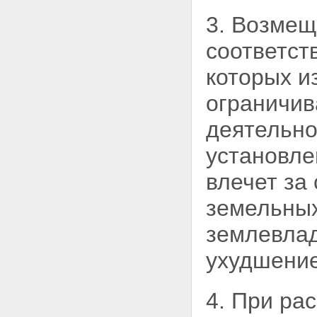
ПОЛЬЗОВАНИЕ ЗЕМЕЛЬНЫМИ
УЧАСТКАМИ
3. Возмещ
Статья 20. Постоянное
(бессрочное) пользование
соответст
земельными участками
Статья 21. Пожизненное
которых и
наследуемое владение
земельными участками
ограничив
Статья 22. Аренда земельных
участков
деятельн
Статья 23. Право
ограниченного пользования
установле
чужим земельным участком
(сервитут)
влечет за
Статья 24. Безвозмездное
срочное пользование
земельных
земельными участками
Глава V. ВОЗНИКНОВЕНИЕ ПРАВ
землевлад
НА ЗЕМЛЮ
Статья 25. Основания
ухудшение
возникновения прав на землю
Статья 26. Документы о правах
на земельные участки
4. При ра
Статья 27. Ограничения
оборотоспособности земельных