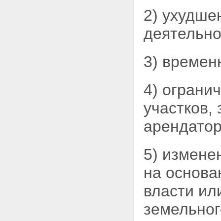
участка
2) ухудше
Статья 11.5. Выдел земельного
участка
деятельно
Статья 11.6. Объединение
земельных участков
Статья 11.7.
3) времен
Перераспределение земельных
участков
Статья 11.8. Возникновение и
4) ограни
сохранение прав, обременений
(ограничений) на образуемые и
участков,
измененные земельные участки
Статья 11.9. Требования к
арендато
образуемым и измененным
земельным участкам
Глава II. ОХРАНА ЗЕМЕЛЬ
5) измене
Статья 12. Цели охраны земель
Статья 13. Содержание охраны
на основа
земель
Статья 14. Использование
земель, подвергшихся
власти ил
радиоактивному и химическому
загрязнению
земельног
Глава III. СОБСТВЕННОСТЬ НА