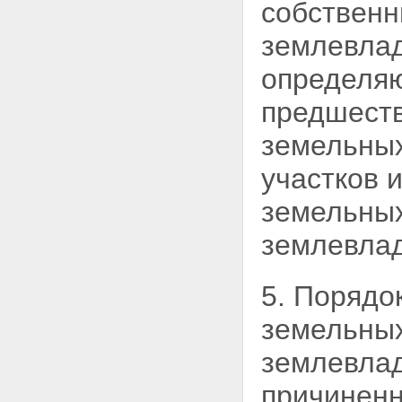
собственн
участков
Статья 28. Приобретение прав
на земельные участки,
землевлад
находящиеся в
государственной или
определяю
муниципальной собственности
Статья 29. Исполнительные
предшест
органы государственной власти
и органы местного
земельных
самоуправления,
осуществляющие
участков 
предоставление земельных
участков
земельных
Статья 30. Порядок
предоставления земельных
землевлад
участков для строительства из
земель, находящихся в
государственной или
5. Порядо
муниципальной собственности
Статья 30.1. Особенности
земельных
предоставления земельных
участков для жилищного
землевлад
строительства из земель,
находящихся в
причиненн
государственной или