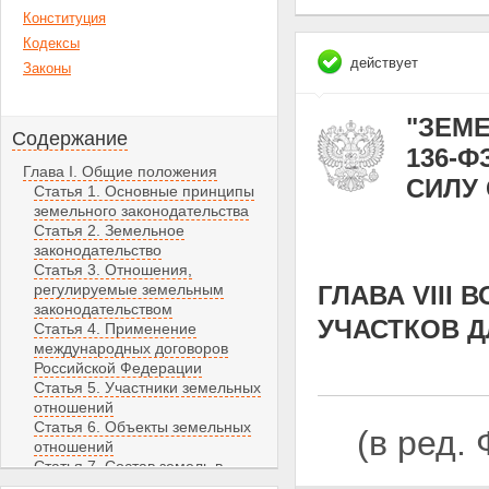
Конституция
Кодексы
действует
Законы
"ЗЕМЕ
Содержание
136-Ф
Глава I. Общие положения
СИЛУ С
Статья 1. Основные принципы
земельного законодательства
Статья 2. Земельное
законодательство
Статья 3. Отношения,
регулируемые земельным
ГЛАВА VIII
законодательством
УЧАСТКОВ 
Статья 4. Применение
международных договоров
Российской Федерации
Статья 5. Участники земельных
отношений
Статья 6. Объекты земельных
(в ред.
отношений
Статья 7. Состав земель в
Российской Федерации