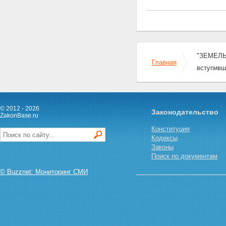
Статья 35. Переход права на
земельный участок при
переходе права собственности
на здание, строение,
сооружение
Статья 36. Приобретение прав
"ЗЕМЕЛЬН
на земельные участки, которые
Главная
находятся в государственной
вступивш
или муниципальной
собственности и на которых
расположены здания, строения,
сооружения
© 2012 - 2026
Законодательство
Статья 37. Особенности купли-
ZakonBase.ru
продажи земельных участков
Конституция
Статья 38. Приобретение
Кодексы
земельного участка из земель,
Законы
находящихся в
Поиск по документам
государственной или
муниципальной собственности,
© Buzznet: Мониторинг СМИ
или права на заключение
договора аренды такого
земельного участка на торгах
(конкурсах, аукционах)
Статья 38.1. Порядок
организации и проведения