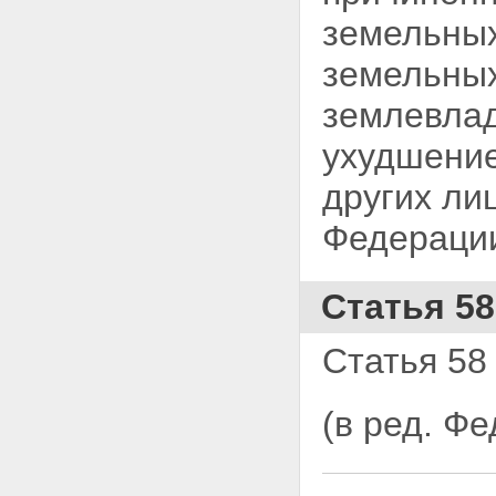
муниципальной собственности
земельных
Статья 30.2. Особенности
предоставления земельных
земельных
участков для их комплексного
освоения в целях жилищного
землевлад
строительства из земель,
находящихся в
ухудшение
государственной или
муниципальной собственности
других ли
Статья 31. Выбор земельных
участков для строительства
Статья 32. Принятие решения о
Федераци
предоставлении земельного
участка для строительства
Статья 33. Нормы
Статья 58
предоставления земельных
участков
Статья 34. Порядок
Статья 58 
предоставления гражданам
земельных участков,
находящихся в
(в ред. Ф
государственной или
муниципальной собственности,
для целей, не связанных со
строительством