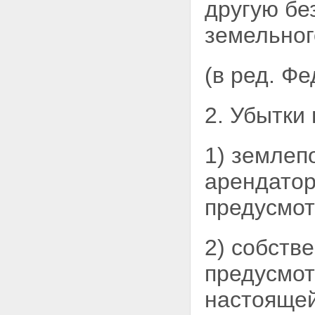
ЗЕМЛЮ
другую бе
Статья 15. Собственность на
землю граждан и юридических
земельног
лиц
Статья 16. Государственная
собственность на землю
(в ред. Ф
Статья 17. Собственность
Российской Федерации
(федеральная собственность)
2. Убытки
на землю
Статья 18. Собственность на
землю субъектов Российской
1) землеп
Федерации
Статья 19. Муниципальная
арендатор
собственность на землю
Глава IV. ПОСТОЯННОЕ
предусмот
(БЕССРОЧНОЕ) ПОЛЬЗОВАНИЕ,
ПОЖИЗНЕННОЕ НАСЛЕДУЕМОЕ
ВЛАДЕНИЕ ЗЕМЕЛЬНЫМИ
2) собств
УЧАСТКАМИ, ОГРАНИЧЕННОЕ
ПОЛЬЗОВАНИЕ ЧУЖИМИ
ЗЕМЕЛЬНЫМИ УЧАСТКАМИ
предусмо
(СЕРВИТУТ), АРЕНДА
ЗЕМЕЛЬНЫХ УЧАСТКОВ,
настоящей
БЕЗВОЗМЕЗДНОЕ СРОЧНОЕ