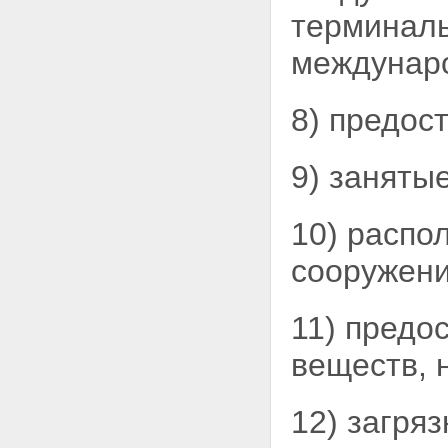
аукционов по продаже
терминаль
земельных участков из земель,
находящихся в
междунаро
государственной или
муниципальной собственности,
либо права на заключение
8) предос
договоров аренды земельных
участков из земель,
находящихся в
9) заняты
государственной или
муниципальной собственности,
для жилищного строительства
10) распо
Статья 38.2. Особенности
проведения аукциона по
сооружени
продаже права на заключение
договора аренды земельного
участка из земель,
находящихся в
11) предо
государственной или
муниципальной собственности,
веществ, 
для его комплексного освоения
в целях жилищного
строительства
12) загря
Статья 39. Сохранение права
на земельный участок лиц, не