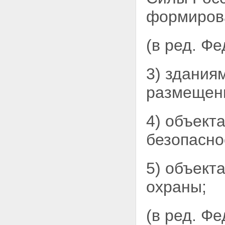
ЗЕМЛЮ
Статья 15. Собственность на
формирова
землю граждан и юридических
лиц
Статья 16. Государственная
(в ред. Ф
собственность на землю
Статья 17. Собственность
Российской Федерации
3) здания
(федеральная собственность)
на землю
размещен
Статья 18. Собственность на
землю субъектов Российской
Федерации
4) объект
Статья 19. Муниципальная
собственность на землю
безопасно
Глава IV. ПОСТОЯННОЕ
(БЕССРОЧНОЕ) ПОЛЬЗОВАНИЕ,
ПОЖИЗНЕННОЕ НАСЛЕДУЕМОЕ
ВЛАДЕНИЕ ЗЕМЕЛЬНЫМИ
5) объект
УЧАСТКАМИ, ОГРАНИЧЕННОЕ
ПОЛЬЗОВАНИЕ ЧУЖИМИ
охраны;
ЗЕМЕЛЬНЫМИ УЧАСТКАМИ
(СЕРВИТУТ), АРЕНДА
ЗЕМЕЛЬНЫХ УЧАСТКОВ,
(в ред. Ф
БЕЗВОЗМЕЗДНОЕ СРОЧНОЕ