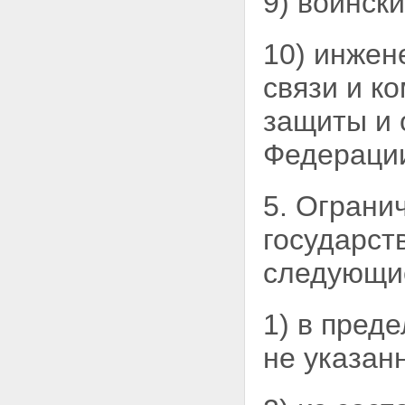
9) воинск
участков
Статья 28. Приобретение прав
на земельные участки,
10) инжен
находящиеся в
государственной или
связи и к
муниципальной собственности
Статья 29. Исполнительные
защиты и 
органы государственной власти
и органы местного
Федераци
самоуправления,
осуществляющие
предоставление земельных
5. Ограни
участков
Статья 30. Порядок
государст
предоставления земельных
участков для строительства из
следующие
земель, находящихся в
государственной или
муниципальной собственности
Статья 30.1. Особенности
1) в пред
предоставления земельных
участков для жилищного
не указан
строительства из земель,
находящихся в
государственной или