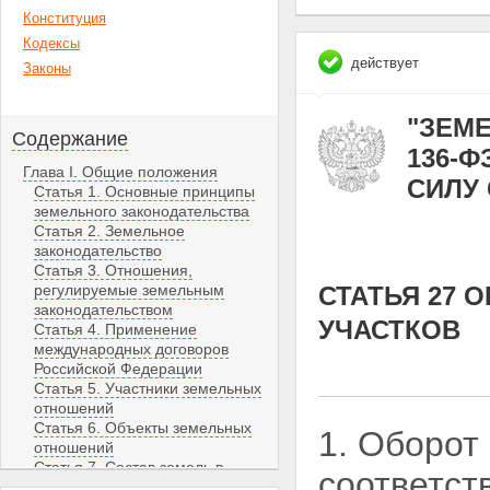
Конституция
Кодексы
действует
Законы
"ЗЕМЕ
Содержание
136-Ф
Глава I. Общие положения
СИЛУ С
Статья 1. Основные принципы
земельного законодательства
Статья 2. Земельное
законодательство
Статья 3. Отношения,
регулируемые земельным
СТАТЬЯ 27
законодательством
УЧАСТКОВ
Статья 4. Применение
международных договоров
Российской Федерации
Статья 5. Участники земельных
отношений
Статья 6. Объекты земельных
1. Оборот
отношений
Статья 7. Состав земель в
соответст
Российской Федерации