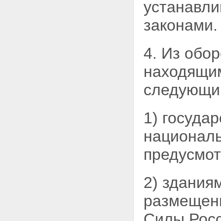
устанавли
участка
Статья 11.5. Выдел земельного
законами.
участка
Статья 11.6. Объединение
земельных участков
4. Из обо
Статья 11.7.
Перераспределение земельных
находящим
участков
Статья 11.8. Возникновение и
следующи
сохранение прав, обременений
(ограничений) на образуемые и
измененные земельные участки
1) госуда
Статья 11.9. Требования к
образуемым и измененным
национал
земельным участкам
Глава II. ОХРАНА ЗЕМЕЛЬ
предусмо
Статья 12. Цели охраны земель
Статья 13. Содержание охраны
земель
Статья 14. Использование
2) здания
земель, подвергшихся
радиоактивному и химическому
размещены
загрязнению
Глава III. СОБСТВЕННОСТЬ НА
Силы Росс