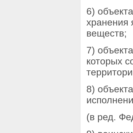
ПОЛЬЗОВАНИЕ ЗЕМЕЛЬНЫМИ
УЧАСТКАМИ
6) объект
Статья 20. Постоянное
(бессрочное) пользование
хранения 
земельными участками
Статья 21. Пожизненное
веществ;
наследуемое владение
земельными участками
Статья 22. Аренда земельных
7) объект
участков
Статья 23. Право
которых
с
ограниченного пользования
чужим земельным участком
территори
(сервитут)
Статья 24. Безвозмездное
срочное пользование
8) объект
земельными участками
Глава V. ВОЗНИКНОВЕНИЕ ПРАВ
НА ЗЕМЛЮ
исполнени
Статья 25. Основания
возникновения прав на землю
Статья 26. Документы о правах
(в ред. Ф
на земельные участки
Статья 27. Ограничения
оборотоспособности земельных