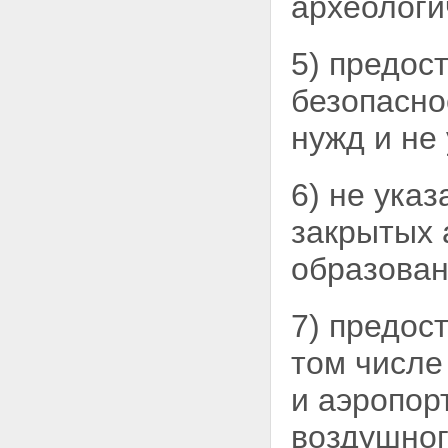
археологи
Статья 35. Переход права на
земельный участок при
переходе права собственности
5) предос
на здание, строение,
сооружение
безопасно
Статья 36. Приобретение прав
на земельные участки, которые
нужд и не
находятся в государственной
или муниципальной
собственности и на которых
6) не ука
расположены здания, строения,
сооружения
закрытых 
Статья 37. Особенности купли-
продажи земельных участков
образован
Статья 38. Приобретение
земельного участка из земель,
находящихся в
государственной или
7) предос
муниципальной собственности,
или права на заключение
том числе
договора аренды такого
земельного участка на торгах
и аэропор
(конкурсах, аукционах)
Статья 38.1. Порядок
воздушног
организации и проведения