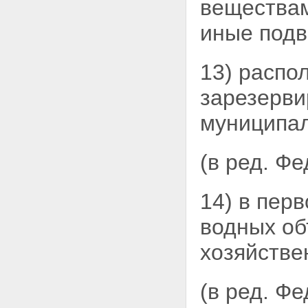
веществам
являющихся собственниками
земельного участка, при
иные под
разрушении здания, строения,
сооружения
Глава VI. ПРАВА И
13) распо
ОБЯЗАННОСТИ
СОБСТВЕННИКОВ ЗЕМЕЛЬНЫХ
зарезерви
УЧАСТКОВ,
ЗЕМЛЕПОЛЬЗОВАТЕЛЕЙ,
муниципал
ЗЕМЛЕВЛАДЕЛЬЦЕВ И
АРЕНДАТОРОВ ЗЕМЕЛЬНЫХ
УЧАСТКОВ ПРИ
(в ред. Ф
ИСПОЛЬЗОВАНИИ ЗЕМЕЛЬНЫХ
УЧАСТКОВ
Статья 40. Права
собственников земельных
14) в пер
участков на использование
земельных участков
водных об
Статья 41. Права на
использование земельных
хозяйстве
участков землепользователями,
землевладельцами и
арендаторами земельных
(в ред. Ф
участков
Статья 42. Обязанности