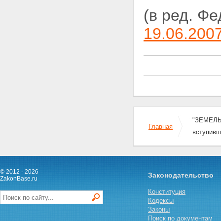
земельного участка
Статья 55. Условия и порядок
(в ред. Ф
изъятия земельных участков
для государственных или
19.06.200
муниципальных нужд
Статья 56. Ограничение прав
на землю
Статья 56.1. Ограничения прав
на землю в связи с
резервированием земель для
государственных или
муниципальных нужд
Глава VIII. ВОЗМЕЩЕНИЕ
УБЫТКОВ ПРИ ИЗЪЯТИИ
"ЗЕМЕЛЬН
ЗЕМЕЛЬНЫХ УЧАСТКОВ ДЛЯ
Главная
вступивш
ГОСУДАРСТВЕННЫХ И
МУНИЦИПАЛЬНЫХ НУЖД
Статья 57. Возмещение
убытков при изъятии земельных
участков для государственных
© 2012 - 2026
Законодательство
или муниципальных нужд,
ZakonBase.ru
ухудшении качества земель,
Конституция
временном занятии земельных
Кодексы
участков, ограничении прав
Законы
собственников земельных
Поиск по документам