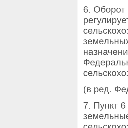
собственников земельных
6. Оборот
участков и лиц, не являющихся
собственниками земельных
регулиру
участков, по использованию
земельных участков
сельскохо
Статья 43. Осуществление прав
на земельный участок
земельных
Глава VII. ПРЕКРАЩЕНИЕ И
ОГРАНИЧЕНИЕ ПРАВ НА ЗЕМЛЮ
назначени
Статья 44. Основания
прекращения права
Федеральн
собственности на земельный
участок
сельскохо
Статья 45. Основания
прекращения права
постоянного (бессрочного)
(в ред. Ф
пользования земельным
участком, права пожизненного
наследуемого владения
земельным участком
7. Пункт 
Статья 46. Основания
прекращения аренды
земельны
земельного участка
Статья 47. Основания
сельскохо
прекращения права