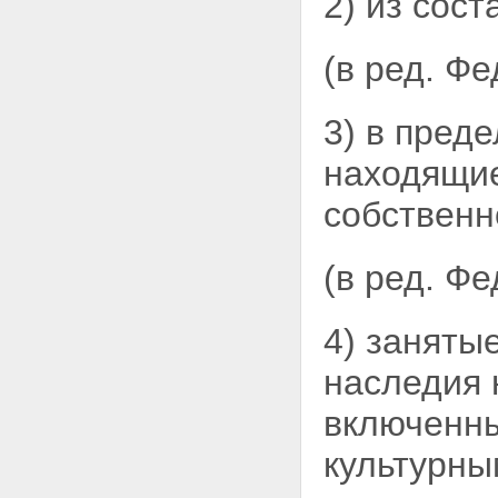
2) из сос
муниципальной собственности
Статья 30.2. Особенности
предоставления земельных
(в ред. Ф
участков для их комплексного
освоения в целях жилищного
строительства из земель,
3) в пред
находящихся в
государственной или
находящие
муниципальной собственности
Статья 31. Выбор земельных
собственн
участков для строительства
Статья 32. Принятие решения о
предоставлении земельного
(в ред. Ф
участка для строительства
Статья 33. Нормы
предоставления земельных
участков
4) заняты
Статья 34. Порядок
предоставления гражданам
наследия 
земельных участков,
находящихся в
включенны
государственной или
муниципальной собственности,
культурны
для целей, не связанных со
строительством