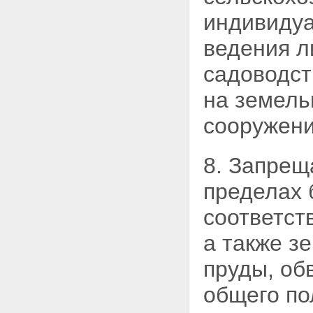
безвозмездного срочного
индивидуа
пользования земельным
участком
ведения л
Статья 48. Основания
прекращения сервитута
садоводст
Статья 49. Изъятие, в том числе
путем выкупа, земельных
на земель
участков для государственных
или муниципальных нужд
сооружен
Статья 50. Конфискация
земельного участка
Статья 51. Реквизиция
8. Запрещ
земельного участка
Статья 52. Условия и порядок
пределах 
отчуждения земельного участка
Статья 53. Условия и порядок
соответст
отказа лица от права на
земельный участок
а также з
Статья 54. Условия и порядок
принудительного прекращения
пруды, об
прав на земельный участок лиц,
не являющихся его
общего по
собственниками, ввиду
ненадлежащего использования