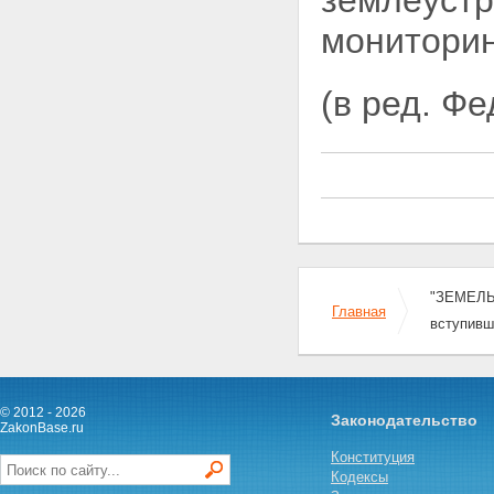
землеустр
участка
мониторин
Статья 11.5. Выдел земельного
участка
Статья 11.6. Объединение
(в ред. Ф
земельных участков
Статья 11.7.
Перераспределение земельных
участков
Статья 11.8. Возникновение и
сохранение прав, обременений
(ограничений) на образуемые и
измененные земельные участки
Статья 11.9. Требования к
образуемым и измененным
земельным участкам
"ЗЕМЕЛЬН
Главная
Глава II. ОХРАНА ЗЕМЕЛЬ
вступивш
Статья 12. Цели охраны земель
Статья 13. Содержание охраны
земель
Статья 14. Использование
© 2012 - 2026
земель, подвергшихся
Законодательство
ZakonBase.ru
радиоактивному и химическому
загрязнению
Конституция
Глава III. СОБСТВЕННОСТЬ НА
Кодексы