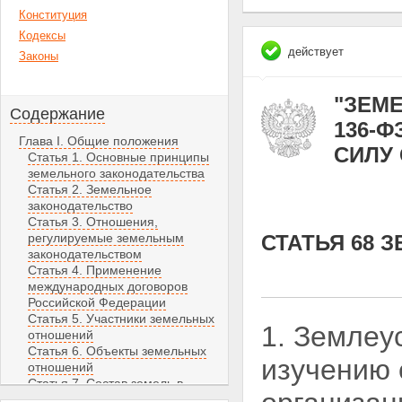
Конституция
Кодексы
действует
Законы
"ЗЕМЕ
Содержание
136-Ф
Глава I. Общие положения
СИЛУ С
Статья 1. Основные принципы
земельного законодательства
Статья 2. Земельное
законодательство
Статья 3. Отношения,
регулируемые земельным
СТАТЬЯ 68 
законодательством
Статья 4. Применение
международных договоров
Российской Федерации
Статья 5. Участники земельных
1. Землеу
отношений
Статья 6. Объекты земельных
изучению 
отношений
Статья 7. Состав земель в
Российской Федерации