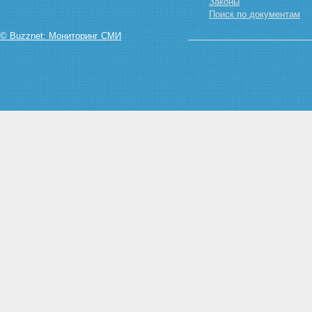
ЗЕМЛЮ
Законы
Статья 15. Собственность на
Поиск по документам
землю граждан и юридических
© Buzznet: Мониторинг СМИ
лиц
Статья 16. Государственная
собственность на землю
Статья 17. Собственность
Российской Федерации
(федеральная собственность)
на землю
Статья 18. Собственность на
землю субъектов Российской
Федерации
Статья 19. Муниципальная
собственность на землю
Глава IV. ПОСТОЯННОЕ
(БЕССРОЧНОЕ) ПОЛЬЗОВАНИЕ,
ПОЖИЗНЕННОЕ НАСЛЕДУЕМОЕ
ВЛАДЕНИЕ ЗЕМЕЛЬНЫМИ
УЧАСТКАМИ, ОГРАНИЧЕННОЕ
ПОЛЬЗОВАНИЕ ЧУЖИМИ
ЗЕМЕЛЬНЫМИ УЧАСТКАМИ
(СЕРВИТУТ), АРЕНДА
ЗЕМЕЛЬНЫХ УЧАСТКОВ,
БЕЗВОЗМЕЗДНОЕ СРОЧНОЕ