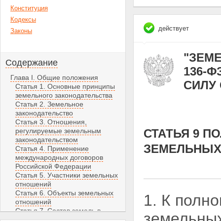
Конституция
Кодексы
действует
Законы
"ЗЕМЕ
Содержание
136-Ф
Глава I. Общие положения
СИЛУ С
Статья 1. Основные принципы
земельного законодательства
Статья 2. Земельное
законодательство
Статья 3. Отношения,
регулируемые земельным
СТАТЬЯ 9 П
законодательством
ЗЕМЕЛЬНЫХ
Статья 4. Применение
международных договоров
Российской Федерации
Статья 5. Участники земельных
отношений
Статья 6. Объекты земельных
1. К полн
отношений
Статья 7. Состав земель в
земельных
Российской Федерации