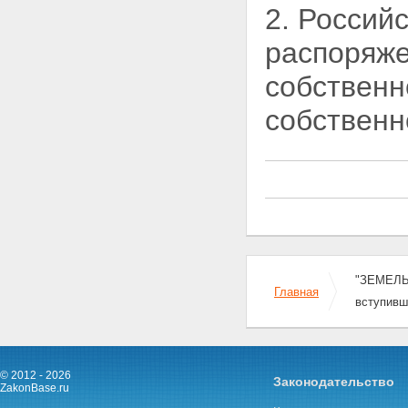
ПОЛЬЗОВАНИЕ ЗЕМЕЛЬНЫМИ
2. Россий
УЧАСТКАМИ
Статья 20. Постоянное
распоряже
(бессрочное) пользование
земельными участками
собственн
Статья 21. Пожизненное
наследуемое владение
собственн
земельными участками
Статья 22. Аренда земельных
участков
Статья 23. Право
ограниченного пользования
чужим земельным участком
(сервитут)
Статья 24. Безвозмездное
срочное пользование
земельными участками
"ЗЕМЕЛЬН
Глава V. ВОЗНИКНОВЕНИЕ ПРАВ
Главная
НА ЗЕМЛЮ
вступивш
Статья 25. Основания
возникновения прав на землю
Статья 26. Документы о правах
на земельные участки
© 2012 - 2026
Статья 27. Ограничения
Законодательство
ZakonBase.ru
оборотоспособности земельных