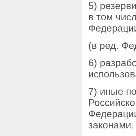
ЗЕМЛЮ
5) резерв
Статья 15. Собственность на
землю граждан и юридических
в том чис
лиц
Статья 16. Государственная
Федераци
собственность на землю
Статья 17. Собственность
Российской Федерации
(в ред. Ф
(федеральная собственность)
на землю
Статья 18. Собственность на
6) разраб
землю субъектов Российской
Федерации
использов
Статья 19. Муниципальная
собственность на землю
Глава IV. ПОСТОЯННОЕ
(БЕССРОЧНОЕ) ПОЛЬЗОВАНИЕ,
7) иные п
ПОЖИЗНЕННОЕ НАСЛЕДУЕМОЕ
ВЛАДЕНИЕ ЗЕМЕЛЬНЫМИ
Российск
УЧАСТКАМИ, ОГРАНИЧЕННОЕ
ПОЛЬЗОВАНИЕ ЧУЖИМИ
Федераци
ЗЕМЕЛЬНЫМИ УЧАСТКАМИ
(СЕРВИТУТ), АРЕНДА
законами.
ЗЕМЕЛЬНЫХ УЧАСТКОВ,
БЕЗВОЗМЕЗДНОЕ СРОЧНОЕ