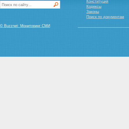
участков
Конституция
Статья 28. Приобретение прав
Кодексы
на земельные участки,
Законы
находящиеся в
Поиск по документам
государственной или
© Buzznet: Мониторинг СМИ
муниципальной собственности
Статья 29. Исполнительные
органы государственной власти
и органы местного
самоуправления,
осуществляющие
предоставление земельных
участков
Статья 30. Порядок
предоставления земельных
участков для строительства из
земель, находящихся в
государственной или
муниципальной собственности
Статья 30.1. Особенности
предоставления земельных
участков для жилищного
строительства из земель,
находящихся в
государственной или