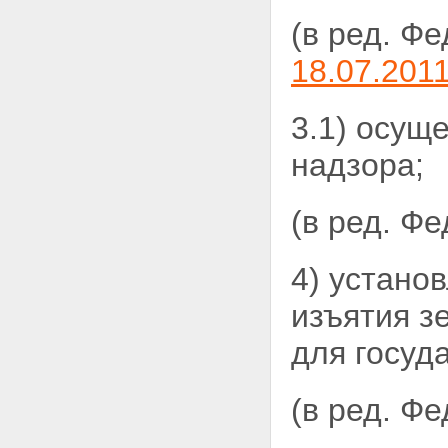
участка
(в ред. Ф
Статья 11.5. Выдел земельного
участка
18.07.201
Статья 11.6. Объединение
земельных участков
Статья 11.7.
3.1) осущ
Перераспределение земельных
участков
надзора;
Статья 11.8. Возникновение и
сохранение прав, обременений
(ограничений) на образуемые и
(в ред. Ф
измененные земельные участки
Статья 11.9. Требования к
образуемым и измененным
земельным участкам
4) устано
Глава II. ОХРАНА ЗЕМЕЛЬ
Статья 12. Цели охраны земель
изъятия з
Статья 13. Содержание охраны
земель
для госуд
Статья 14. Использование
земель, подвергшихся
радиоактивному и химическому
(в ред. Ф
загрязнению
Глава III. СОБСТВЕННОСТЬ НА