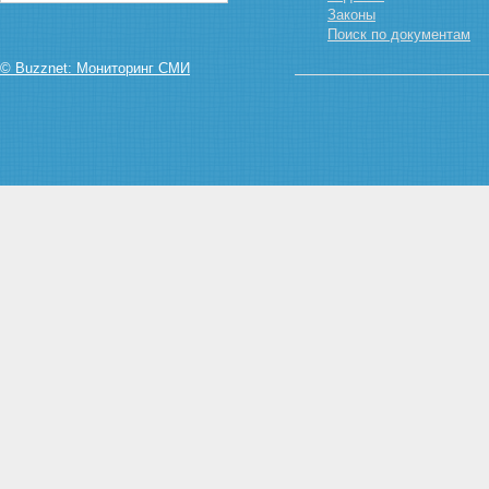
ЗЕМЛЮ
Законы
Статья 15. Собственность на
Поиск по документам
землю граждан и юридических
лиц
© Buzznet: Мониторинг СМИ
Статья 16. Государственная
собственность на землю
Статья 17. Собственность
Российской Федерации
(федеральная собственность)
на землю
Статья 18. Собственность на
землю субъектов Российской
Федерации
Статья 19. Муниципальная
собственность на землю
Глава IV. ПОСТОЯННОЕ
(БЕССРОЧНОЕ) ПОЛЬЗОВАНИЕ,
ПОЖИЗНЕННОЕ НАСЛЕДУЕМОЕ
ВЛАДЕНИЕ ЗЕМЕЛЬНЫМИ
УЧАСТКАМИ, ОГРАНИЧЕННОЕ
ПОЛЬЗОВАНИЕ ЧУЖИМИ
ЗЕМЕЛЬНЫМИ УЧАСТКАМИ
(СЕРВИТУТ), АРЕНДА
ЗЕМЕЛЬНЫХ УЧАСТКОВ,
БЕЗВОЗМЕЗДНОЕ СРОЧНОЕ