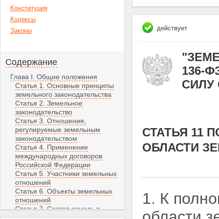
Конституция
Кодексы
действует
Законы
"ЗЕМЕ
Содержание
136-Ф
Глава I. Общие положения
СИЛУ С
Статья 1. Основные принципы
земельного законодательства
Статья 2. Земельное
законодательство
Статья 3. Отношения,
регулируемые земельным
СТАТЬЯ 11 
законодательством
ОБЛАСТИ З
Статья 4. Применение
международных договоров
Российской Федерации
Статья 5. Участники земельных
отношений
Статья 6. Объекты земельных
1. К полн
отношений
Статья 7. Состав земель в
области
з
Российской Федерации