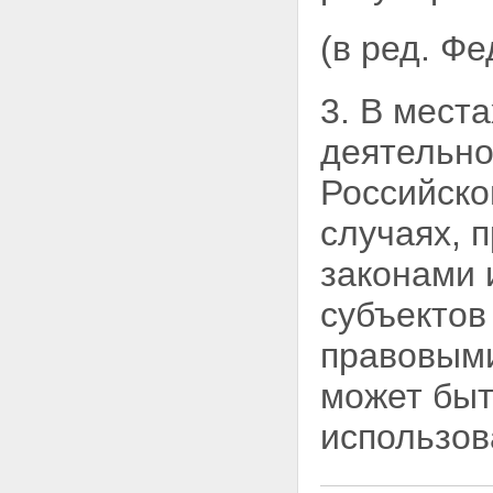
ПОЛЬЗОВАНИЕ ЗЕМЕЛЬНЫМИ
УЧАСТКАМИ
(в ред. Ф
Статья 20. Постоянное
(бессрочное) пользование
земельными участками
3. В мест
Статья 21. Пожизненное
наследуемое владение
деятельно
земельными участками
Статья 22. Аренда земельных
участков
Российск
Статья 23. Право
ограниченного пользования
случаях, 
чужим земельным участком
(сервитут)
законами 
Статья 24. Безвозмездное
срочное пользование
субъектов
земельными участками
Глава V. ВОЗНИКНОВЕНИЕ ПРАВ
правовыми
НА ЗЕМЛЮ
Статья 25. Основания
может быт
возникновения прав на землю
Статья 26. Документы о правах
использов
на земельные участки
Статья 27. Ограничения
оборотоспособности земельных