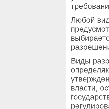
ЗЕМЛЮ
требовани
Статья 15. Собственность на
землю граждан и юридических
лиц
Любой вид
Статья 16. Государственная
собственность на землю
Статья 17. Собственность
предусмо
Российской Федерации
(федеральная собственность)
выбираетс
на землю
Статья 18. Собственность на
разрешени
землю субъектов Российской
Федерации
Статья 19. Муниципальная
Виды разр
собственность на землю
Глава IV. ПОСТОЯННОЕ
определяю
(БЕССРОЧНОЕ) ПОЛЬЗОВАНИЕ,
ПОЖИЗНЕННОЕ НАСЛЕДУЕМОЕ
утвержде
ВЛАДЕНИЕ ЗЕМЕЛЬНЫМИ
УЧАСТКАМИ, ОГРАНИЧЕННОЕ
власти, о
ПОЛЬЗОВАНИЕ ЧУЖИМИ
ЗЕМЕЛЬНЫМИ УЧАСТКАМИ
государст
(СЕРВИТУТ), АРЕНДА
ЗЕМЕЛЬНЫХ УЧАСТКОВ,
регулиров
БЕЗВОЗМЕЗДНОЕ СРОЧНОЕ