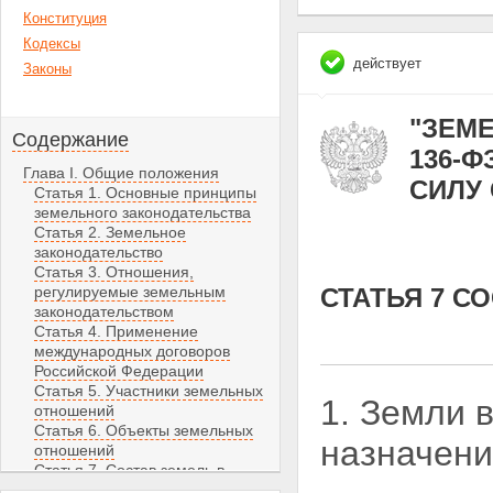
Конституция
Кодексы
действует
Законы
"ЗЕМЕ
Содержание
136-Ф
Глава I. Общие положения
СИЛУ С
Статья 1. Основные принципы
земельного законодательства
Статья 2. Земельное
законодательство
Статья 3. Отношения,
регулируемые земельным
СТАТЬЯ 7 С
законодательством
Статья 4. Применение
международных договоров
Российской Федерации
Статья 5. Участники земельных
1. Земли 
отношений
Статья 6. Объекты земельных
назначен
отношений
Статья 7. Состав земель в
Российской Федерации