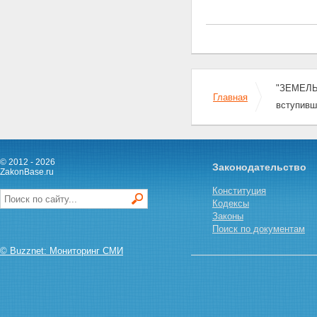
участков
Статья 28. Приобретение прав
на земельные участки,
находящиеся в
государственной или
муниципальной собственности
Статья 29. Исполнительные
"ЗЕМЕЛЬН
органы государственной власти
Главная
и органы местного
вступивш
самоуправления,
осуществляющие
предоставление земельных
участков
© 2012 - 2026
Законодательство
Статья 30. Порядок
ZakonBase.ru
предоставления земельных
Конституция
участков для строительства из
Кодексы
земель, находящихся в
Законы
государственной или
Поиск по документам
муниципальной собственности
Статья 30.1. Особенности
© Buzznet: Мониторинг СМИ
предоставления земельных
участков для жилищного
строительства из земель,
находящихся в
государственной или