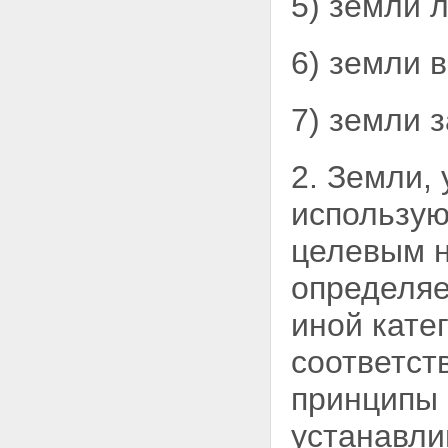
5) земли 
участка
Статья 11.5. Выдел земельного
участка
6) земли 
Статья 11.6. Объединение
земельных участков
Статья 11.7.
7) земли з
Перераспределение земельных
участков
Статья 11.8. Возникновение и
2. Земли,
сохранение прав, обременений
(ограничений) на образуемые и
использую
измененные земельные участки
Статья 11.9. Требования к
целевым н
образуемым и измененным
земельным участкам
определяе
Глава II. ОХРАНА ЗЕМЕЛЬ
Статья 12. Цели охраны земель
иной кате
Статья 13. Содержание охраны
земель
соответст
Статья 14. Использование
земель, подвергшихся
принципы 
радиоактивному и химическому
загрязнению
устанавли
Глава III. СОБСТВЕННОСТЬ НА