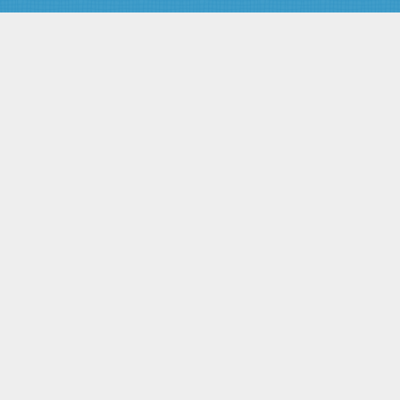
муниципальной собственности
Статья 30.2. Особенности
предоставления земельных
участков для их комплексного
освоения в целях жилищного
строительства из земель,
находящихся в
государственной или
муниципальной собственности
Статья 31. Выбор земельных
участков для строительства
Статья 32. Принятие решения о
предоставлении земельного
участка для строительства
Статья 33. Нормы
предоставления земельных
участков
Статья 34. Порядок
предоставления гражданам
земельных участков,
находящихся в
государственной или
муниципальной собственности,
для целей, не связанных со
строительством