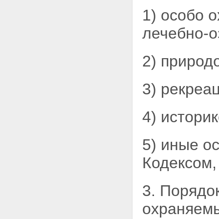
участка
1) особо 
Статья 11.5. Выдел земельного
участка
лечебно-о
Статья 11.6. Объединение
земельных участков
Статья 11.7.
2) природ
Перераспределение земельных
участков
Статья 11.8. Возникновение и
3) рекреа
сохранение прав, обременений
(ограничений) на образуемые и
измененные земельные участки
4) истори
Статья 11.9. Требования к
образуемым и измененным
земельным участкам
5) иные о
Глава II. ОХРАНА ЗЕМЕЛЬ
Статья 12. Цели охраны земель
Статья 13. Содержание охраны
Кодексом,
земель
Статья 14. Использование
земель, подвергшихся
3. Порядо
радиоактивному и химическому
загрязнению
охраняемы
Глава III. СОБСТВЕННОСТЬ НА