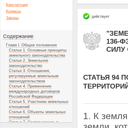
Конституция
Кодексы
действует
Законы
"ЗЕМЕ
Содержание
136-Ф
Глава I. Общие положения
СИЛУ С
Статья 1. Основные принципы
земельного законодательства
Статья 2. Земельное
законодательство
Статья 3. Отношения,
регулируемые земельным
СТАТЬЯ 94 
законодательством
ТЕРРИТОРИ
Статья 4. Применение
международных договоров
Российской Федерации
Статья 5. Участники земельных
отношений
Статья 6. Объекты земельных
1. К земл
отношений
Статья 7. Состав земель в
земли,
ко
Российской Федерации