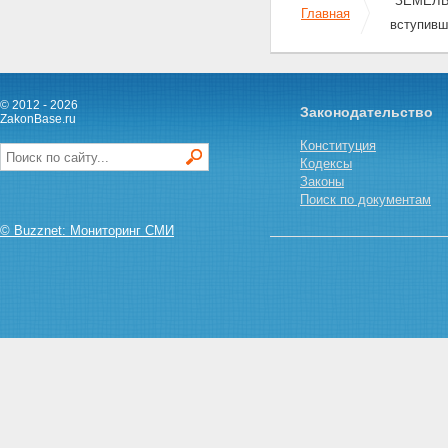
"ЗЕМЕЛЬН
муниципальной собственности
Главная
Статья 30.2. Особенности
вступивш
предоставления земельных
участков для их комплексного
освоения в целях жилищного
строительства из земель,
© 2012 - 2026
Законодательство
находящихся в
ZakonBase.ru
государственной или
Конституция
муниципальной собственности
Кодексы
Статья 31. Выбор земельных
Законы
участков для строительства
Поиск по документам
Статья 32. Принятие решения о
предоставлении земельного
© Buzznet: Мониторинг СМИ
участка для строительства
Статья 33. Нормы
предоставления земельных
участков
Статья 34. Порядок
предоставления гражданам
земельных участков,
находящихся в
государственной или
муниципальной собственности,
для целей, не связанных со
строительством