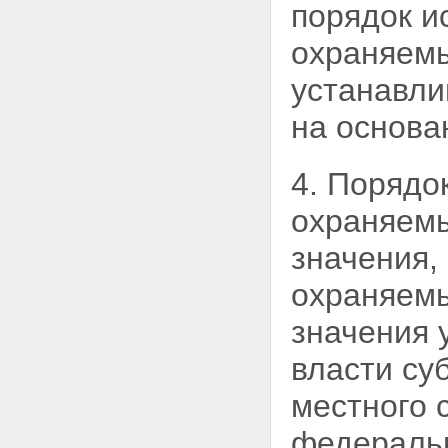
ЗЕМЛЮ
порядок и
Статья 15. Собственность на
землю граждан и юридических
охраняемы
лиц
Статья 16. Государственная
устанавли
собственность на землю
Статья 17. Собственность
на основа
Российской Федерации
(федеральная собственность)
на землю
4. Порядо
Статья 18. Собственность на
землю субъектов Российской
охраняем
Федерации
Статья 19. Муниципальная
значения,
собственность на землю
Глава IV. ПОСТОЯННОЕ
охраняемы
(БЕССРОЧНОЕ) ПОЛЬЗОВАНИЕ,
ПОЖИЗНЕННОЕ НАСЛЕДУЕМОЕ
значения 
ВЛАДЕНИЕ ЗЕМЕЛЬНЫМИ
УЧАСТКАМИ, ОГРАНИЧЕННОЕ
власти
су
ПОЛЬЗОВАНИЕ ЧУЖИМИ
ЗЕМЕЛЬНЫМИ УЧАСТКАМИ
местного 
(СЕРВИТУТ), АРЕНДА
ЗЕМЕЛЬНЫХ УЧАСТКОВ,
БЕЗВОЗМЕЗДНОЕ СРОЧНОЕ
федеральн