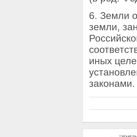
участков
Статья 28. Приобретение прав
на земельные участки,
6. Земли 
находящиеся в
государственной или
земли, за
муниципальной собственности
Статья 29. Исполнительные
Российско
органы государственной власти
и органы местного
соответст
самоуправления,
осуществляющие
иных целе
предоставление земельных
участков
установл
Статья 30. Порядок
предоставления земельных
законами.
участков для строительства из
земель, находящихся в
государственной или
муниципальной собственности
Статья 30.1. Особенности
предоставления земельных
участков для жилищного
строительства из земель,
находящихся в
государственной или