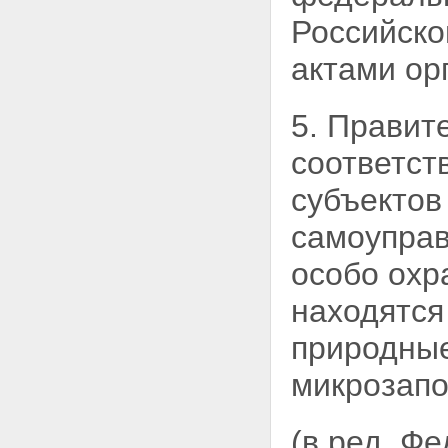
ПОЛЬЗОВАНИЕ ЗЕМЕЛЬНЫМИ
УЧАСТКАМИ
Российск
Статья 20. Постоянное
(бессрочное) пользование
актами ор
земельными участками
Статья 21. Пожизненное
наследуемое владение
5. Правит
земельными участками
Статья 22. Аренда земельных
соответс
участков
Статья 23. Право
субъектов
ограниченного пользования
чужим земельным участком
самоуправ
(сервитут)
Статья 24. Безвозмездное
особо охр
срочное пользование
земельными участками
находятся
Глава V. ВОЗНИКНОВЕНИЕ ПРАВ
НА ЗЕМЛЮ
природные
Статья 25. Основания
возникновения прав на землю
микрозапо
Статья 26. Документы о правах
на земельные участки
Статья 27. Ограничения
(в ред. Ф
оборотоспособности земельных