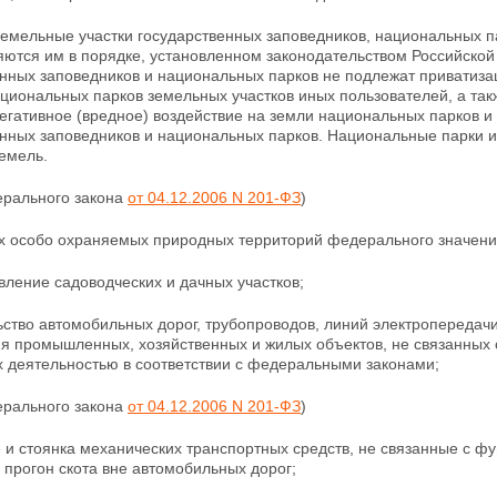
земельные участки государственных заповедников, национальных п
яются им в порядке, установленном законодательством Российской
нных заповедников и национальных парков не подлежат приватизац
циональных парков земельных участков иных пользователей, а так
негативное
(вредное) воздействие на земли национальных парков 
енных заповедников и национальных парков. Национальные парки
емель.
ерального закона
от 04.12.2006 N 201-ФЗ
)
ях особо охраняемых природных территорий федерального значен
вление садоводческих и дачных участков;
ьство автомобильных дорог,
трубопроводов, линий электропередачи
ия промышленных, хозяйственных и жилых объектов, не связанных
х деятельностью в соответствии с федеральными законами;
ерального закона
от 04.12.2006 N 201-ФЗ
)
е и стоянка механических транспортных средств, не связанные с
 прогон скота вне автомобильных дорог;