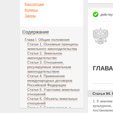
Конституция
Кодексы
действу
Законы
Содержание
Глава I. Общие положения
Статья 1. Основные принципы
земельного законодательства
Статья 2. Земельное
законодательство
Статья 3. Отношения,
регулируемые земельным
ГЛАВА
законодательством
Статья 4. Применение
международных договоров
Российской Федерации
Статья 5. Участники земельных
Статья 94.
отношений
Статья 6. Объекты земельных
1. К земля
отношений
культурное,
Статья 7. Состав земель в
постановле
Российской Федерации