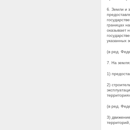
ПОЛЬЗОВАНИЕ ЗЕМЕЛЬНЫМИ
УЧАСТКАМИ
6. Земли и 
Статья 20. Постоянное
предоставл
(бессрочное) пользование
государстве
земельными участками
границах на
Статья 21. Пожизненное
оказывает 
наследуемое владение
государств
земельными участками
указанных з
Статья 22. Аренда земельных
участков
(в ред. Фед
Статья 23. Право
ограниченного пользования
7. На земл
чужим земельным участком
(сервитут)
1) предоста
Статья 24. Безвозмездное
срочное пользование
земельными участками
2) строител
Глава V. ВОЗНИКНОВЕНИЕ ПРАВ
эксплуатац
НА ЗЕМЛЮ
территория
Статья 25. Основания
возникновения прав на землю
(в ред. Фед
Статья 26. Документы о правах
на земельные участки
3) движени
Статья 27. Ограничения
территорий,
оборотоспособности земельных