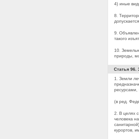
участков
4) иные ви
Статья 28. Приобретение прав
на земельные участки,
8. Территор
находящиеся в
допускается
государственной или
муниципальной собственности
9. Объявлен
Статья 29. Исполнительные
такого изъя
органы государственной власти
и органы местного
10. Земель
самоуправления,
природы, мо
осуществляющие
предоставление земельных
участков
Статья 96.
Статья 30. Порядок
1. Земли л
предоставления земельных
предназна
участков для строительства из
ресурсами,
земель, находящихся в
государственной или
(в ред. Фед
муниципальной собственности
Статья 30.1. Особенности
предоставления земельных
2. В целях 
участков для жилищного
человека
на
строительства из земель,
санитарной)
находящихся в
курортов, 
государственной или