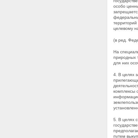
ЗЕМЛЮ
государстве
Статья 15. Собственность на
особо ценн
землю граждан и юридических
запрещаетс
лиц
федеральны
Статья 16. Государственная
территорий
собственность на землю
целевому на
Статья 17. Собственность
Российской Федерации
(в ред. Фед
(федеральная собственность)
на землю
На специал
Статья 18. Собственность на
природных т
землю субъектов Российской
для них ос
Федерации
Статья 19. Муниципальная
4. В целях
собственность на землю
прилегающи
Глава IV. ПОСТОЯННОЕ
деятельност
(БЕССРОЧНОЕ) ПОЛЬЗОВАНИЕ,
комплексы 
ПОЖИЗНЕННОЕ НАСЛЕДУЕМОЕ
информацио
ВЛАДЕНИЕ ЗЕМЕЛЬНЫМИ
землепольз
УЧАСТКАМИ, ОГРАНИЧЕННОЕ
установленн
ПОЛЬЗОВАНИЕ ЧУЖИМИ
ЗЕМЕЛЬНЫМИ УЧАСТКАМИ
5. В целях
(СЕРВИТУТ), АРЕНДА
государств
ЗЕМЕЛЬНЫХ УЧАСТКОВ,
предполага
БЕЗВОЗМЕЗДНОЕ СРОЧНОЕ
путем выкуп