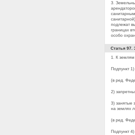
муниципальной собственности
3. Земельны
Статья 30.2. Особенности
арендаторов
предоставления земельных
санитарным 
участков для их комплексного
санитарной
освоения в целях жилищного
подлежат вы
строительства из земель,
границах вт
находящихся в
особо охра
государственной или
муниципальной собственности
Статья 97.
Статья 31. Выбор земельных
участков для строительства
1. К землям
Статья 32. Принятие решения о
предоставлении земельного
Подпункт 1)
участка для строительства
Статья 33. Нормы
(в ред. Фед
предоставления земельных
участков
2) запретны
Статья 34. Порядок
предоставления гражданам
3) занятые
земельных участков,
на землях 
находящихся в
государственной или
(в ред. Фед
муниципальной собственности,
для целей, не связанных со
Подпункт 4)
строительством