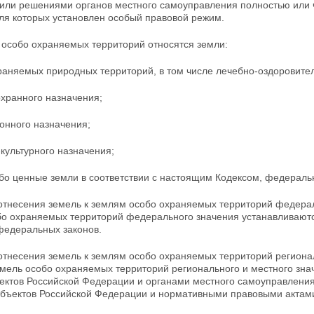
или решениями органов местного самоуправления полностью или ч
для которых установлен особый правовой
режим.
 особо охраняемых территорий относятся земли:
раняемых природных территорий, в том числе лечебно-оздоровител
охранного назначения;
онного назначения;
-культурного назначения;
обо ценные земли в соответствии с настоящим Кодексом, федерал
 отнесения земель к землям особо охраняемых территорий федерал
бо охраняемых территорий федерального значения устанавливают
федеральных законов.
 отнесения земель к землям особо охраняемых
территорий региона
емель особо охраняемых территорий регионального и местного зна
ектов Российской Федерации и органами местного самоуправления
убъектов Российской Федерации и нормативными правовыми актами