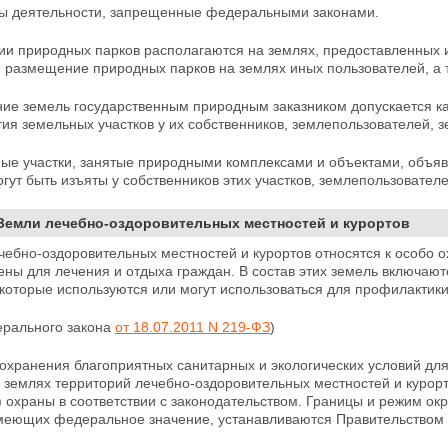
ды деятельности, запрещенные федеральными законами.
ии природных парков располагаются на землях, предоставленных и
 размещение природных парков на землях иных пользователей, а 
ие земель государственным природным заказником допускается как 
тия земельных участков у их собственников, землепользователей, 
ные участки, занятые природными комплексами и объектами, объя
гут быть изъяты у собственников этих участков,
землепользователе
 Земли лечебно-оздоровительных местностей и курортов
ечебно-оздоровительных местностей и курортов относятся к особ
чены
для лечения и отдыха граждан. В состав этих земель включ
которые используются или могут использоваться для профилактики
ерального закона
от 18.07.2011 N 219-ФЗ
)
сохранения благоприятных санитарных и экологических условий дл
 землях территорий лечебно-оздоровительных местностей и курорт
 охраны в соответствии с законодательством. Границы и режим ок
имеющих федеральное
значение, устанавливаются Правительством