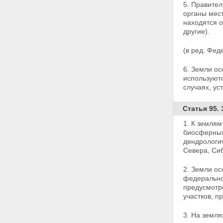
5. Правите
участка
органы мес
Статья 11.5. Выдел земельного
находятся 
участка
другие).
Статья 11.6. Объединение
земельных участков
(в ред. Фед
Статья 11.7.
Перераспределение земельных
6. Земли о
участков
используютс
Статья 11.8. Возникновение и
случаях, у
сохранение прав, обременений
(ограничений) на образуемые и
измененные земельные участки
Статья 95.
Статья 11.9. Требования к
1. К землям
образуемым и измененным
биосферных
земельным участкам
дендрологи
Глава II. ОХРАНА ЗЕМЕЛЬ
Севера, Си
Статья 12. Цели охраны земель
Статья 13. Содержание охраны
2. Земли о
земель
федеральной
Статья 14. Использование
предусмотр
земель, подвергшихся
участков,
пр
радиоактивному и химическому
загрязнению
Глава III. СОБСТВЕННОСТЬ НА
3. На земля