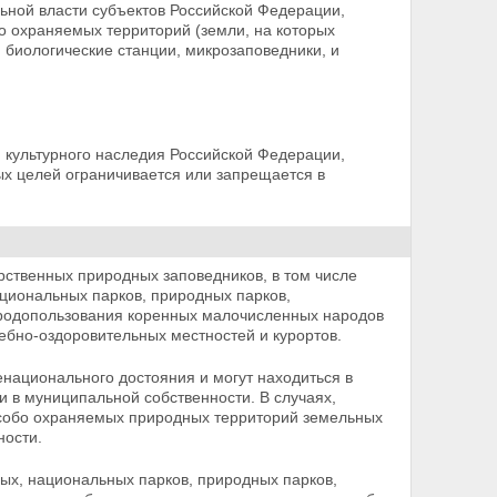
ьной власти субъектов Российской Федерации,
о охраняемых территорий (земли, на которых
биологические станции, микрозаповедники, и
 культурного наследия Российской Федерации,
ых целей ограничивается или запрещается в
рственных природных заповедников, в том числе
циональных парков, природных парков,
риродопользования коренных малочисленных народов
ебно-оздоровительных местностей и курортов.
национального достояния и могут находиться в
 в муниципальной собственности. В случаях,
собо охраняемых природных территорий земельных
ности.
ных, национальных парков, природных парков,