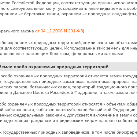
льство Российской Федерации, соответствующие органы
исполнител
тного самоуправления могут устанавливать иные виды земель особ
охраняемые береговые линии, охраняемые природные ландшафты, 
ерального закона
от 04.12.2006 N 201-ФЗ
)
собо охраняемых природных территорий, земли, занятые
объектами
я для соответствующих целей. Использование этих земель для ин
становленных настоящим Кодексом, федеральными законами.
 Земли особо охраняемых природных территорий
 особо охраняемых природных территорий относятся земли госуда
, государственных природных заказников, памятников
природы, на
ческих парков, ботанических садов, территорий традиционного п
бири и
Дальнего Востока Российской Федерации, а также земли леч
собо охраняемых природных территорий относятся к объектам обще
 собственности, собственности субъектов Российской Федерации и
енных федеральными законами, допускается включение в земли о
инадлежащих гражданам и юридическим лицам на праве собствен
х государственных природных заповедников, в том числе биосфер