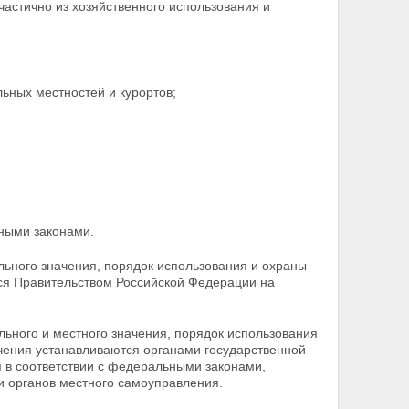
астично из хозяйственного использования и
ьных местностей и курортов;
ьными законами.
ьного значения, порядок использования и охраны
ся Правительством Российской Федерации на
льного и местного значения, порядок использования
чения устанавливаются органами государственной
 в соответствии с федеральными законами,
 органов местного самоуправления.