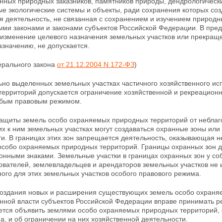
нных природных заказников, памятников природы, дендрологически
ые экологические системы и объекты, ради сохранения которых со
я деятельность, не связанная с сохранением и изучением природн
ми законами и законами субъектов Российской Федерации. В пре
 изменение целевого назначения земельных участков
или прекраще
значению, не допускается.
ерального закона
от 21.12.2004 N 172-ФЗ
)
ьно выделенных земельных участках частичного
хозяйственного ис
ерриторий допускается ограничение хозяйственной и рекреационн
обым правовым режимом.
 защиты земель особо охраняемых природных территорий от неблаг
х к ним земельных участках могут создаваться охранные зоны или
и. В границах этих
зон запрещается деятельность, оказывающая н
особо охраняемых природных территорий. Границы охранных зон 
нными знаками. Земельные участки в границах
охранных зон у со
ователей, землевладельцев и арендаторов земельных участков не
ого для этих земельных участков особого правового режима.
 создания новых и расширения существующих земель особо охран
енной власти
субъектов Российской Федерации вправе принимать р
ется объявить землями особо охраняемых природных территорий, 
а, и об ограничении на них
хозяйственной деятельности.