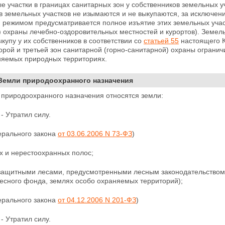
е участки в границах санитарных зон у собственников земельных у
 земельных участков не изымаются и не выкупаются, за исключени
режимом предусматривается полное изъятие этих земельных участ
) охраны
лечебно-оздоровительных местностей и курортов). Земель
купу у их собственников в соответствии со
статьей 55
настоящего 
орой и третьей зон санитарной (горно-санитарной) охраны огранич
няемых природных территориях.
 Земли природоохранного назначения
 природоохранного назначения относятся земли:
 - Утратил силу.
ерального закона
от 03.06.2006 N 73-ФЗ
)
х и нерестоохранных полос;
 защитными лесами, предусмотренными лесным законодательством
лесного фонда, землях особо охраняемых территорий);
ерального закона
от 04.12.2006 N 201-ФЗ
)
 - Утратил силу.