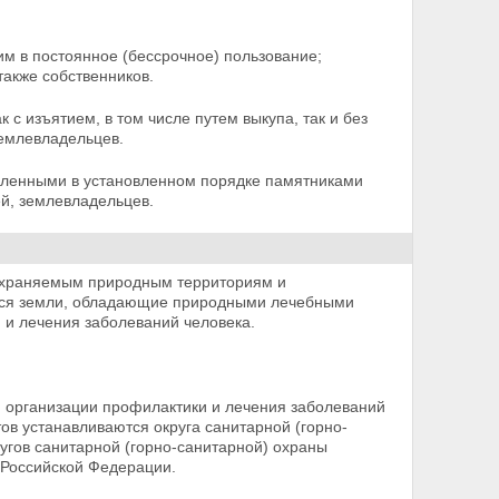
м в постоянное (бессрочное) пользование;
также собственников.
с изъятием, в том числе путем выкупа, так и без
землевладельцев.
вленными в установленном порядке памятниками
й, землевладельцев.
о охраняемым природным территориям и
аются земли, обладающие природными лечебными
 и лечения заболеваний человека.
я организации профилактики и лечения заболеваний
ов устанавливаются округа санитарной (горно-
ругов санитарной (горно-санитарной) охраны
 Российской Федерации.