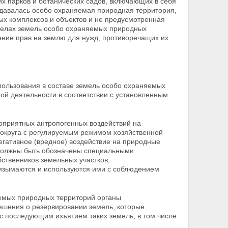
х парков и ботанических садов, включающих в себя
здавалась особо охраняемая природная территория,
ых комплексов и объектов и не предусмотренная
делах земель особо охраняемых природных
ние прав на землю для нужд, противоречащих их
пользования в составе земель особо охраняемых
ой деятельности в соответствии с установленным
оприятных антропогенных воздействий на
 округа с регулируемым режимом хозяйственной
егативное (вредное) воздействие на природные
должны быть обозначены специальными
бственников земельных участков,
 изымаются и используются ими с соблюдением
яемых природных территорий органы
ешения о резервировании земель, которые
с последующим изъятием таких земель, в том числе