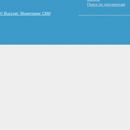
Поиск по документам
участка
Статья 11.5. Выдел земельного
© Buzznet: Мониторинг СМИ
участка
Статья 11.6. Объединение
земельных участков
Статья 11.7.
Перераспределение земельных
участков
Статья 11.8. Возникновение и
сохранение прав, обременений
(ограничений) на образуемые и
измененные земельные участки
Статья 11.9. Требования к
образуемым и измененным
земельным участкам
Глава II. ОХРАНА ЗЕМЕЛЬ
Статья 12. Цели охраны земель
Статья 13. Содержание охраны
земель
Статья 14. Использование
земель, подвергшихся
радиоактивному и химическому
загрязнению
Глава III. СОБСТВЕННОСТЬ НА