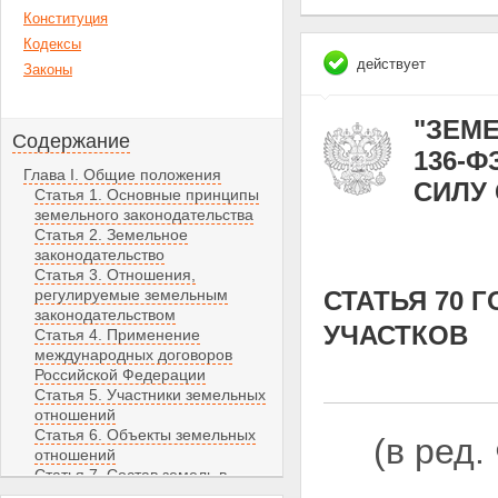
Конституция
Кодексы
действует
Законы
"ЗЕМЕ
Содержание
136-Ф
Глава I. Общие положения
СИЛУ С
Статья 1. Основные принципы
земельного законодательства
Статья 2. Земельное
законодательство
Статья 3. Отношения,
регулируемые земельным
СТАТЬЯ 70
законодательством
УЧАСТКОВ
Статья 4. Применение
международных договоров
Российской Федерации
Статья 5. Участники земельных
отношений
Статья 6. Объекты земельных
(в ред
отношений
Статья 7. Состав земель в
Российской Федерации