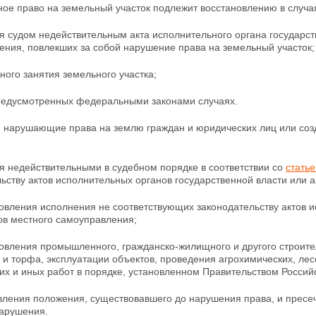
ое право на земельный участок подлежит восстановлению в случа
я судом недействительным акта исполнительного органа государст
ения, повлекших за собой нарушение права на земельный участок;
ного занятия земельного участка;
предусмотренных федеральными законами случаях.
я, нарушающие права на землю граждан и юридических лиц или соз
ия недействительными в судебном порядке в
соответствии со
статье
ьству актов исполнительных органов государственной власти или 
новления исполнения не соответствующих
законодательству актов 
ов местного самоуправления;
новления промышленного, гражданско-жилищного и
другого строит
и торфа, эксплуатации объектов, проведения агрохимических, лес
их и иных работ в порядке, установленном Правительством Росси
овления положения, существовавшего до нарушения права, и прес
нарушения.