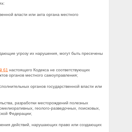
ях:
венной власти или акта органа местного
дающие угрозу их нарушения, могут быть пресечены
й 61
настоящего Кодекса не соответствующих
актов органов местного самоуправления;
исполнительных органов государственной власти или
ельства, разработки месторождений полезных
омелиоративных, геолого-разведочных, поисковых,
йской
Федерации;
ечения действий, нарушающих право или создающих