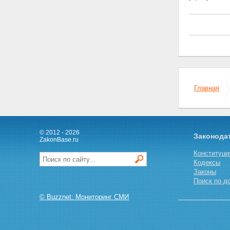
участка
Статья 11.5. Выдел земельного
участка
Статья 11.6. Объединение
земельных участков
Статья 11.7.
Перераспределение земельных
участков
Статья 11.8. Возникновение и
Главная
сохранение прав, обременений
(ограничений) на образуемые и
измененные земельные участки
Статья 11.9. Требования к
образуемым и измененным
© 2012 - 2026
Законода
земельным участкам
ZakonBase.ru
Глава II. ОХРАНА ЗЕМЕЛЬ
Конституци
Статья 12. Цели охраны земель
Кодексы
Статья 13. Содержание охраны
Законы
земель
Поиск по д
Статья 14. Использование
земель, подвергшихся
© Buzznet: Мониторинг СМИ
радиоактивному и химическому
загрязнению
Глава III. СОБСТВЕННОСТЬ НА