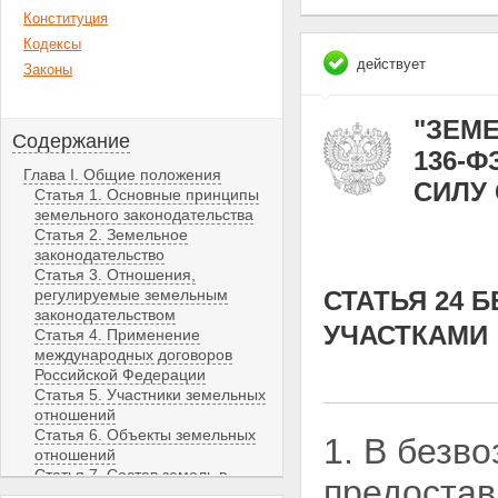
Конституция
Кодексы
действует
Законы
"ЗЕМЕ
Содержание
136-Ф
Глава I. Общие положения
СИЛУ С
Статья 1. Основные принципы
земельного законодательства
Статья 2. Земельное
законодательство
Статья 3. Отношения,
регулируемые земельным
СТАТЬЯ 24
законодательством
УЧАСТКАМИ
Статья 4. Применение
международных договоров
Российской Федерации
Статья 5. Участники земельных
отношений
Статья 6. Объекты земельных
1. В безв
отношений
Статья 7. Состав земель в
предостав
Российской Федерации