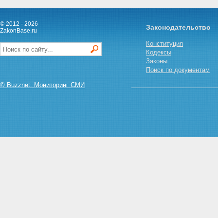
аукционов по продаже
земельных участков из земель,
находящихся в
© 2012 - 2026
Законодательство
ZakonBase.ru
государственной или
муниципальной собственности,
Конституция
либо права на заключение
Кодексы
договоров аренды земельных
Законы
участков из земель,
Поиск по документам
находящихся в
государственной или
© Buzznet: Мониторинг СМИ
муниципальной собственности,
для жилищного строительства
Статья 38.2. Особенности
проведения аукциона по
продаже права на заключение
договора аренды земельного
участка из земель,
находящихся в
государственной или
муниципальной собственности,
для его комплексного освоения
в целях жилищного
строительства
Статья 39. Сохранение права
на земельный участок лиц, не