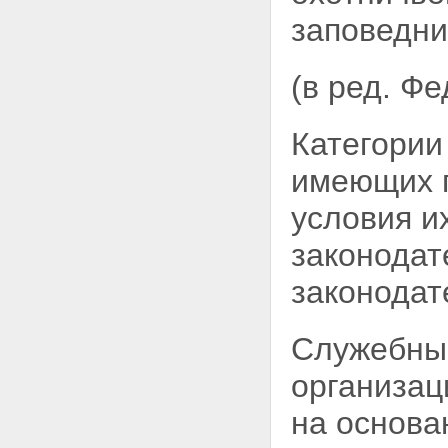
муниципальной собственности
заповедни
Статья 30.2. Особенности
предоставления земельных
участков для их комплексного
(в ред. Ф
освоения в целях жилищного
строительства из земель,
находящихся в
государственной или
Категории
муниципальной собственности
Статья 31. Выбор земельных
имеющих п
участков для строительства
Статья 32. Принятие решения о
условия и
предоставлении земельного
участка для строительства
законодат
Статья 33. Нормы
предоставления земельных
законодат
участков
Статья 34. Порядок
предоставления гражданам
Служебные
земельных участков,
находящихся в
организац
государственной или
муниципальной собственности,
на основа
для целей, не связанных со
строительством