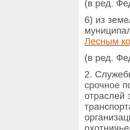
(в ред. Ф
участков
Статья 28. Приобретение прав
на земельные участки,
6) из зем
находящиеся в
государственной или
муниципальной собственности
муниципал
Статья 29. Исполнительные
органы государственной власти
Лесным ко
и органы местного
самоуправления,
осуществляющие
(в ред. Ф
предоставление земельных
участков
Статья 30. Порядок
2. Служеб
предоставления земельных
участков для строительства из
срочное
п
земель, находящихся в
государственной или
отраслей 
муниципальной собственности
Статья 30.1. Особенности
транспорт
предоставления земельных
участков для жилищного
организац
строительства из земель,
находящихся в
охотничье
государственной или