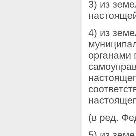
3) из земе
участка
Статья 11.5. Выдел земельного
настоящей
участка
Статья 11.6. Объединение
земельных участков
4) из зем
Статья 11.7.
Перераспределение земельных
муниципал
участков
Статья 11.8. Возникновение и
органами 
сохранение прав, обременений
(ограничений) на образуемые и
самоупра
измененные земельные участки
Статья 11.9. Требования к
настоящег
образуемым и измененным
земельным участкам
соответст
Глава II. ОХРАНА ЗЕМЕЛЬ
Статья 12. Цели охраны земель
настоящег
Статья 13. Содержание охраны
земель
Статья 14. Использование
земель, подвергшихся
(в ред. Ф
радиоактивному и химическому
загрязнению
Глава III. СОБСТВЕННОСТЬ НА
5) из зем