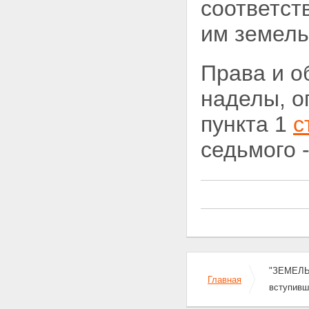
соответст
Статья 35. Переход права на
земельный участок при
им земель
переходе права собственности
на здание, строение,
сооружение
Права и о
Статья 36. Приобретение прав
на земельные участки, которые
наделы, о
находятся в государственной
или муниципальной
пункта 1
с
собственности и на которых
расположены здания, строения,
сооружения
седьмого 
Статья 37. Особенности купли-
продажи земельных участков
Статья 38. Приобретение
земельного участка из земель,
находящихся в
государственной или
муниципальной собственности,
или права на заключение
договора аренды такого
земельного участка на торгах
"ЗЕМЕЛЬН
(конкурсах, аукционах)
Главная
вступивш
Статья 38.1. Порядок
организации и проведения