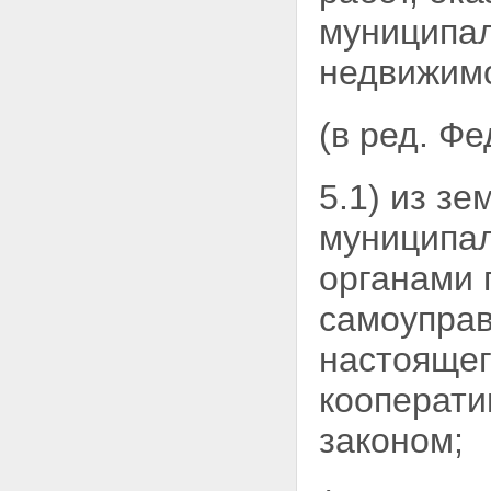
ПОЛЬЗОВАНИЕ ЗЕМЕЛЬНЫМИ
муниципал
УЧАСТКАМИ
Статья 20. Постоянное
недвижимо
(бессрочное) пользование
земельными участками
Статья 21. Пожизненное
наследуемое владение
(в ред. Ф
земельными участками
Статья 22. Аренда земельных
участков
5.1) из з
Статья 23. Право
ограниченного пользования
муниципал
чужим земельным участком
(сервитут)
органами
Статья 24. Безвозмездное
срочное пользование
самоупра
земельными участками
Глава V. ВОЗНИКНОВЕНИЕ ПРАВ
настоящег
НА ЗЕМЛЮ
Статья 25. Основания
кооперати
возникновения прав на землю
Статья 26. Документы о правах
законом;
на земельные участки
Статья 27. Ограничения
оборотоспособности земельных