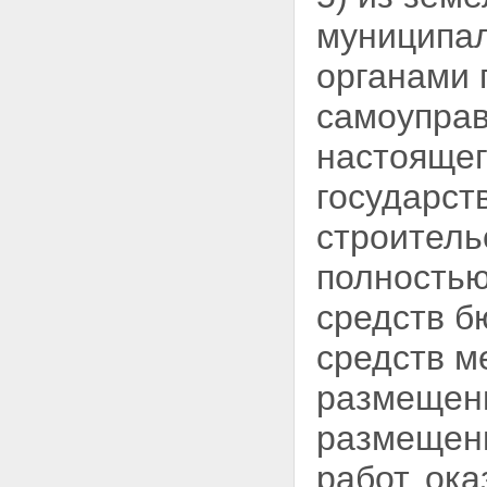
ЗЕМЛЮ
Статья 15. Собственность на
муниципал
землю граждан и юридических
лиц
органами 
Статья 16. Государственная
собственность на землю
самоупра
Статья 17. Собственность
Российской Федерации
настоящег
(федеральная собственность)
на землю
государст
Статья 18. Собственность на
землю субъектов Российской
строитель
Федерации
Статья 19. Муниципальная
полностью
собственность на землю
Глава IV. ПОСТОЯННОЕ
средств б
(БЕССРОЧНОЕ) ПОЛЬЗОВАНИЕ,
ПОЖИЗНЕННОЕ НАСЛЕДУЕМОЕ
средств м
ВЛАДЕНИЕ ЗЕМЕЛЬНЫМИ
УЧАСТКАМИ, ОГРАНИЧЕННОЕ
размещенн
ПОЛЬЗОВАНИЕ ЧУЖИМИ
ЗЕМЕЛЬНЫМИ УЧАСТКАМИ
размещени
(СЕРВИТУТ), АРЕНДА
ЗЕМЕЛЬНЫХ УЧАСТКОВ,
работ, ок
БЕЗВОЗМЕЗДНОЕ СРОЧНОЕ