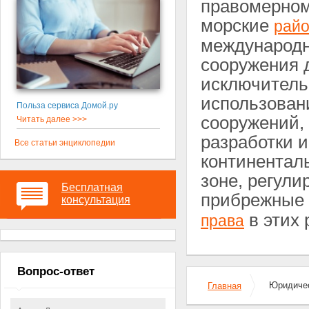
правомерном
морские
рай
международн
сооружения 
исключитель
использован
Польза сервиса Домой.ру
сооружений,
Читать далее >>>
разработки 
Все статьи энциклопедии
континентал
зоне, регули
Бесплатная
прибрежные 
консультация
в этих 
права
Вопрос-ответ
Юридичес
Главная