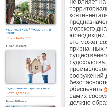
не влияет н
территориал
континентал
предназначе
морского дн
Квартира в Новой Москве: за или
против
юрисдикции, 
Читать далее >>>
это может с
14 мая 2020 года
признанных 
существенн
судоходства,
промысловой
сооружений 
безопасност
обеспечить
Виды ипотечного кредитования
Читать далее >>>
самих соору
должно обра
14 мая 2020 года