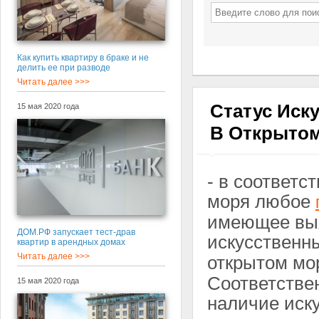
Как купить квартиру в браке и не
делить ее при разводе
Читать далее >>>
Статус Иск
15 мая 2020 года
В Открыто
- в соответс
моря любое
имеющее вых
ДОМ.РФ запускает тест-драв
искусствен
квартир в арендных домах
Читать далее >>>
открытом мо
Соответствен
15 мая 2020 года
наличие иск