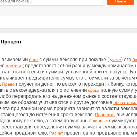
 Процент
, взимаемый
с суммы векселя при покупке (
) его
банк
учете
б
ния
; представляет собой разницу между номиналом 
платежа
н. валюты векселя) и суммой, уплаченной при ее покупке. Ба
ыплачивает предъявителю сумму его стоимости за вычетом 
.
получения денег по векселю переходит к банку, кот
Право
чить с векселедержателя по истечении
полную сумму, 
срока
, либо перепродать его на денежном рынке с соответствующ
Таким же образом учитываются и другие долговые
обязательс
чета при данной норме процента зависит от валюты векселя
остающегося до истечения срока векселя.
вычисля
Проценты
тдельному векселю, а затем полученные
суммируютс
данные
 реестрам для определения суммы за учет и суммы к выпла
щейся предъявителю.
процентов по предъявленным к
Расчет