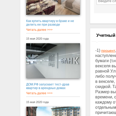
Как купить квартиру в браке и не
делить ее при разводе
Читать далее >>>
Учетный
15 мая 2020 года
-1)
процент
наступле
бумаги (т.
векселя в
равной У.п
либо полу
в векселе
ДОМ.РФ запускает тест-драв
скидкой. 
квартир в арендных домах
Размер вы
Читать далее >>>
времени, 
каждому о
15 мая 2020 года
отдельным
причитаю