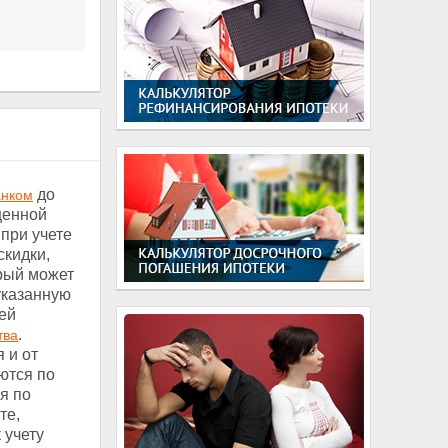
до
анком
ценной
 при учете
скидки,
орый может
указанную
ей
.
тва
 и от
ются по
я по
те,
 учету