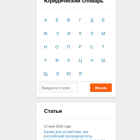
Юридический словарь
А
Б
В
Г
Д
Е
Ж
З
И
К
Л
М
Н
О
П
Р
С
Т
У
Ф
Х
Ц
Ч
Ш
Щ
Э
Ю
Я
Статьи
12 мая 2026 года
Банки для косметики: как
российский производитель