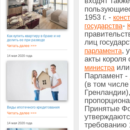
входят такж
пользующиес
1953 г. -
конс
-
государства
правительст
Как купить квартиру в браке и не
делить ее при разводе
лиц государ
Читать далее >>>
, 
парламента
14 мая 2020 года
акты короля
или
министра
Парламент -
(в том числе
Гренландии),
пропорциона
Принятые Фо
Виды ипотечного кредитования
Читать далее >>>
утверждаютс
требованию 1
14 мая 2020 года