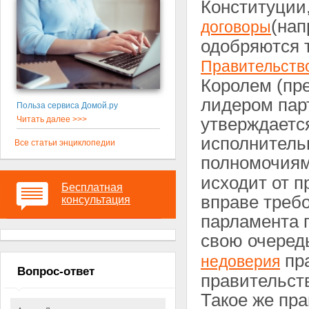
Конституции
(нап
договоры
одобряются 
Правительств
Королем (пр
лидером пар
Польза сервиса Домой.ру
утверждается
Читать далее >>>
исполнитель
Все статьи энциклопедии
полномочия
исходит от 
Бесплатная
вправе треб
консультация
парламента 
свою очеред
пра
недоверия
Вопрос-ответ
правительств
Такое же пр