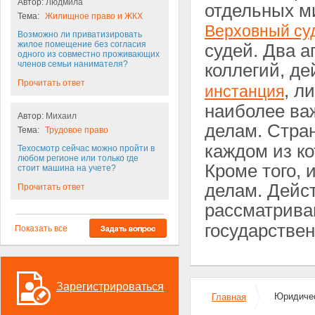
Автор:
Людмила
отдельных м
Тема:
Жилищное право и ЖКХ
Верховный су
Возможно ли приватизировать
жилое помещение без согласия
судей. Два а
одного из совместно проживающих
членов семьи нанимателя?
коллегий, д
Прочитать ответ
, л
инстанция
наиболее ва
Автор:
Михаил
делам. Стра
Тема:
Трудовое право
каждом из ко
Техосмотр сейчас можно пройти в
любом регионе или только где
Кроме того,
стоит машина на учете?
делам. Дейс
Прочитать ответ
рассматрив
государствен
Показать все
Зарегистрироваться
Юридичес
Главная