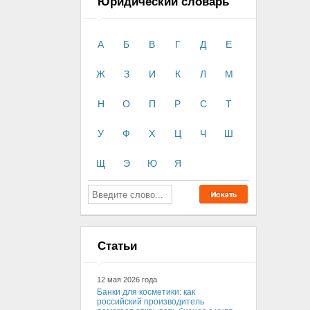
Юридический словарь
А
Б
В
Г
Д
Е
Ж
З
И
К
Л
М
Н
О
П
Р
С
Т
У
Ф
Х
Ц
Ч
Ш
Щ
Э
Ю
Я
Статьи
12 мая 2026 года
Банки для косметики: как
российский производитель