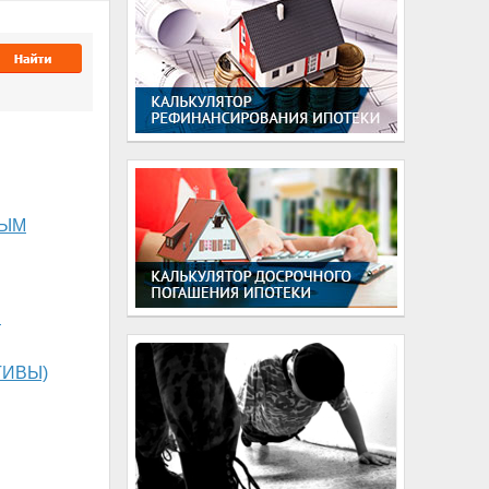
ТЫМ
Й
ТИВЫ)