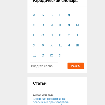
Юридический словарь
А
Б
В
Г
Д
Е
Ж
З
И
К
Л
М
Н
О
П
Р
С
Т
У
Ф
Х
Ц
Ч
Ш
Щ
Э
Ю
Я
Статьи
12 мая 2026 года
Банки для косметики: как
российский производитель